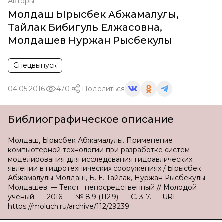
Авторы
Молдаш Ырысбек Абжамалулы
,
Тайлак Бибигуль Елжасовна
,
Молдашев Нуржан Рысбекулы
Спецвыпуск
04.05.2016
470
Поделиться
Библиографическое описание
Молдаш, Ырысбек Абжамалулы. Применение
компьютерной технологии при разработке систем
моделирования для исследования гидравлических
явлений в гидротехнических сооружениях / Ырысбек
Абжамалулы Молдаш, Б. Е. Тайлак, Нуржан Рысбекулы
Молдашев. — Текст : непосредственный // Молодой
ученый. — 2016. — № 8.9 (112.9). — С. 3-7. — URL:
https://moluch.ru/archive/112/29239.