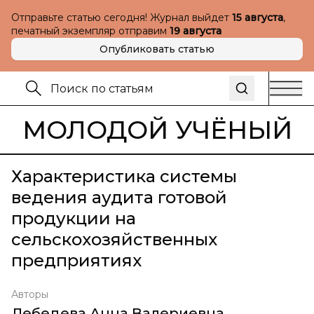
Отправьте статью сегодня! Журнал выйдет
15 августа
,
печатный экземпляр отправим
19 августа
Опубликовать статью
МОЛОДОЙ УЧЁНЫЙ
Характеристика системы
ведения аудита готовой
продукции на
сельскохозяйственных
предприятиях
Авторы
Лебедева Анна Валериевна
,