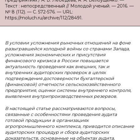
предприятиях / А. В. Лебедева, Я. А. Белоущенко. —
Текст : непосредственный // Молодой ученый. — 2016. —
№ 8 (112). — С. 572-576. — URL:
https://moluch.ru/archive/112/28491.
В условии усложнения рыночных отношений на фоне
разыгравшейся холодной войны со странами Запада,
усложнения экономических и присутствия
финансового кризиса в России повышается
актуальность проведения как внешних, так и
внутренних аудиторских проверок в целях
подтверждения достоверности бухгалтерской
(финансовой) отчетности сельскохозяйственного
предприятия, оценки системы внутреннего контроля,
выявления внутрипроизводственных резервов.
В настоящей статье рассматриваются вопросы,
связанные с особенностями проведения аудита
готовой продукции в организациях
агропромышленного комплекса, приводится описание
аудиторских процедур и сбора аудиторских
доказательств, основанные на объектах аудита,