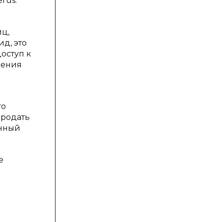
rus.
ц,
д, это
оступ к
ления
го
продать
енный
е