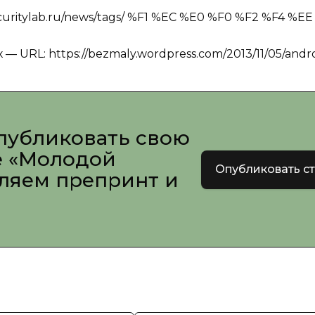
ecuritylab.ru/news/tags/ %F1 %EC %E0 %F0 %F2 %F4 %EE
URL: https://bezmaly.wordpress.com/2013/11/05/andro
публиковать свою
е «Молодой
Опубликовать с
вляем препринт и