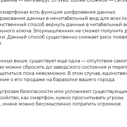
раммы — Антивирус Dr.Web. Более сложной — Cerbe
ых смартфонах есть функция шифрования данных.
азования данных в нечитабельный вид для всех ли
динственный способ вернуть данные в читабельный ви
ьного ключа. Злоумышленник не сможет получить д
ки. Данный способ существенно снижает риск появ
.
анных выше, существует ещё одна — отсутствие само
во можно сбросить до заводского состояния и пере
защититься пока невозможно. В этом случае, единств
ние о его продаже на барахолке вашего города.
угрозам безопасности или усложняют существующи
ройство, как смартфон, нужно просчитывать угрозы
ы, иначе можно бессмысленно потратить огромное