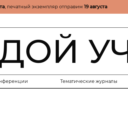
ста
, печатный экземпляр отправим
19 августа
ДОЙ У
нференции
Тематические журналы