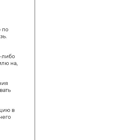
 по
зь.
м-либо
илю на,
ния
вать
ацию в
чего