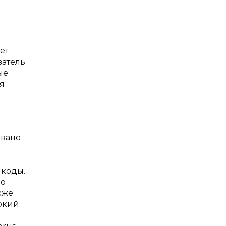
ет
ватель
ые
я
овано
 коды.
но
кже
окий