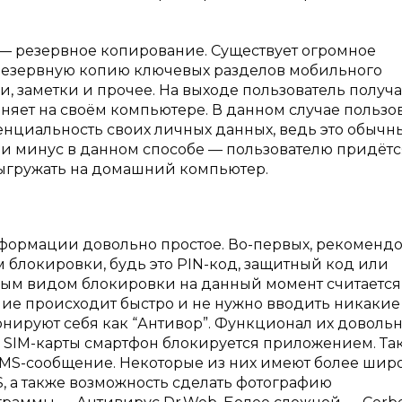
— резервное копирование. Существует огромное
резервную копию ключевых разделов мобильного
и, заметки и прочее. На выходе пользователь получа
няет на своём компьютере. В данном случае пользо
нциальность своих личных данных, ведь это обычн
ть и минус в данном способе — пользователю придётс
ыгружать на домашний компьютер.
и
ормации довольно простое. Во-первых, рекоменд
блокировки, будь это PIN-код, защитный код или
ым видом блокировки на данный момент считается
ние происходит быстро и не нужно вводить никакие
онируют себя как “Антивор”. Функционал их доволь
 SIM-карты смартфон блокируется приложением. Та
SMS-сообщение. Некоторые из них имеют более шир
, а также возможность сделать фотографию