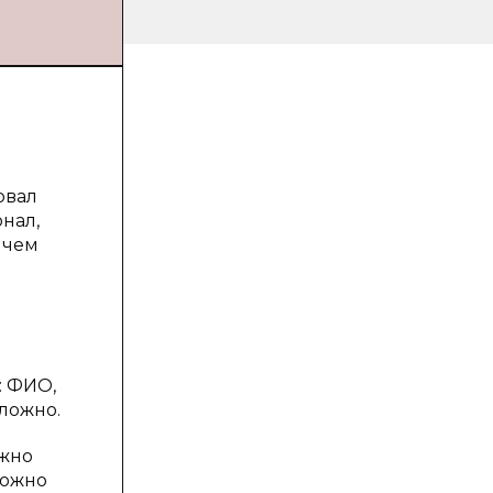
овал
нал,
 чем
: ФИО,
сложно.
ожно
можно