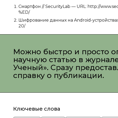
Смартфон // SecurityLab — URL: http://www.s
%ED/
Шифрование данных на Android-устройствах — 
20/
Можно быстро и просто о
научную статью в журнал
Ученый». Сразу предоста
справку о публикации.
Ключевые слова