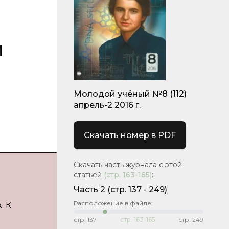
и
Молодой учёный №8 (112)
апрель-2 2016 г.
Скачать номер в PDF
Скачать часть журнала с этой
статьей
(стр.
163-165
)
:
Часть 2
(cтр. 137 - 249)
Расположение в файле:
 К.
стр.
137
стр.
163-165
стр.
249