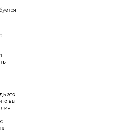
буется
а
я
ть
дь это
что вы
ения
с
ые