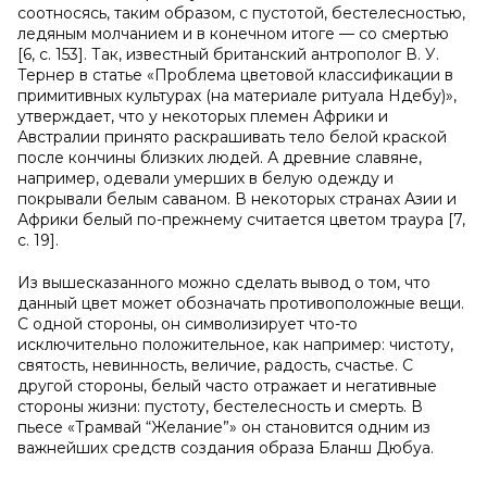
соотносясь, таким образом, с пустотой, бестелесностью,
ледяным молчанием и в конечном итоге — со смертью
[6, с. 153]. Так, известный британский антрополог В. У.
Тернер в статье «Проблема цветовой классификации в
примитивных культурах (на материале ритуала Ндебу)»,
утверждает, что у некоторых племен Африки и
Австралии принято раскрашивать тело белой краской
после кончины близких людей. А древние славяне,
например, одевали умерших в белую одежду и
покрывали белым саваном. В некоторых странах Азии и
Африки белый по-прежнему считается цветом траура [7,
с. 19].
Из вышесказанного можно сделать вывод о том, что
данный цвет может обозначать противоположные вещи.
С одной стороны, он символизирует что-то
исключительно положительное, как например: чистоту,
святость, невинность, величие, радость, счастье. С
другой стороны, белый часто отражает и негативные
стороны жизни: пустоту, бестелесность и смерть. В
пьесе «Трамвай “Желание”» он становится одним из
важнейших средств создания образа Бланш Дюбуа.