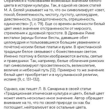
Обратимся к толкованиям возможных значений белого
цвета в истории культуры. Так, в одной из своих статей
М. А. Белей указывает на то, что он символизирует «свет,
покой, безмятежность, чистоту, пустоту, целомудрие,
девственность, сосредоточенность, отрешенность,
одиночество» [1, с. 79]. Еще со времен античности белый
цвет имел значение отстраненности от мирского,
стремления к духовной простоте. В Древнем Риме
весталки (жрицы богини Весты, дававшие обет
целомудрия и пользовавшиеся большим уважением и
почётом) носили белые платья и вуали. В христианской
традиции белое связывают с божественным светом.
Именно поэтому в белом изображаются ангелы, святые
и праведники. Так, например, белые облачения римских
пап символизируют просветленность, великолепие,
величие и небесный путь [12]. Примерно то же значение
белый цвет приобретает и в мусульманской религии,
исламе [9, с. 131–132].
Однако, как пишет Л. В. Самарина в своей статье
«Традиционная этническая культура и цвет», белый цвет
может иметь несколько иное значение. Автор обращает
внимание на то, что по своей природе он как бы
поглощает, нейтрализует все остальные цвета,