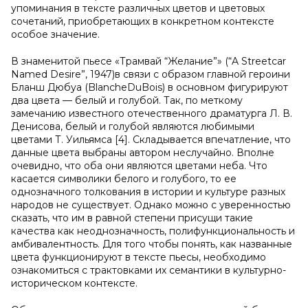
упоминания в тексте различных цветов и цветовых
сочетаний, приобретающих в конкретном контексте
особое значение.
В знаменитой пьесе «Трамвай “Желание”» (“A Streetcar
Named Desire”, 1947)
в
связи с образом главной героини
Бланш Дюбуа (BlancheDuBois) в основном фигурируют
два цвета — белый и голубой. Так, по меткому
замечанию известного отечественного драматурга Л. В.
Денисова, белый и голубой являются любимыми
цветами Т. Уильямса [4]. Складывается впечатление, что
данные цвета выбраны автором неслучайно. Вполне
очевидно, что оба они являются цветами неба. Что
касается символики белого и голубого, то ее
однозначного толкования в истории и культуре разных
народов не существует. Однако можно с уверенностью
сказать, что им в равной степени присущи такие
качества как неоднозначность, полифункциональность и
амбивалентность. Для того чтобы понять, как названные
цвета функционируют в тексте пьесы, необходимо
ознакомиться с трактовками их семантики в культурно-
историческом контексте.