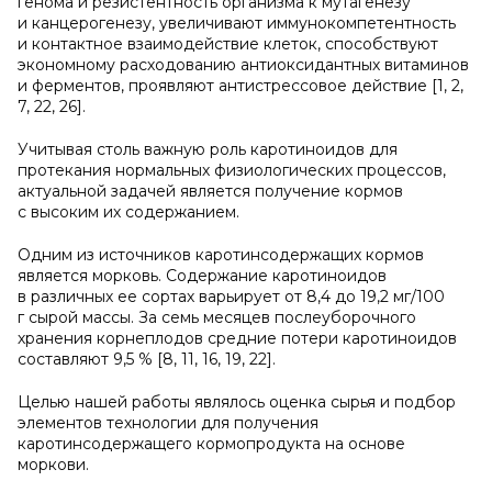
генома и резистентность организма к мутагенезу
и канцерогенезу, увеличивают иммунокомпетентность
и контактное взаимодействие клеток, способствуют
экономному расходованию антиоксидантных витаминов
и ферментов, проявляют антистрессовое действие [1, 2,
7, 22, 26].
Учитывая столь важную роль каротиноидов для
протекания нормальных физиологических процессов,
актуальной задачей является получение кормов
с высоким их содержанием.
Одним из источников каротинсодержащих кормов
является морковь. Содержание каротиноидов
в различных ее сортах варьирует от 8,4 до 19,2 мг/100
г сырой массы. За семь месяцев послеуборочного
хранения корнеплодов средние потери каротиноидов
составляют 9,5 % [8, 11, 16, 19, 22].
Целью нашей работы являлось оценка сырья и подбор
элементов технологии для получения
каротинсодержащего кормопродукта на основе
моркови.