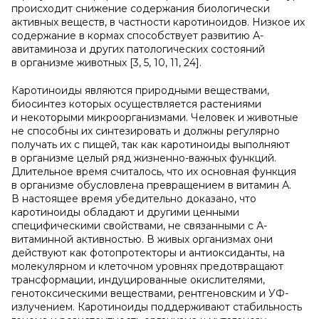
происходит снижение содержания биологически
активных веществ, в частности каротиноидов. Низкое их
содержание в кормах способствует развитию А-
авитаминоза и других патологических состояний
в организме животных [3, 5, 10, 11, 24].
Каротиноиды являются природными веществами,
биосинтез которых осуществляется растениями
и некоторыми микроорганизмами. Человек и животные
не способны их синтезировать и должны регулярно
получать их с пищей, так как каротиноиды выполняют
в организме целый ряд жизненно-важных функций.
Длительное время считалось, что их основная функция
в организме обусловлена превращением в витамин А.
В настоящее время убедительно доказано, что
каротиноиды обладают и другими ценными
специфическими свойствами, не связанными с А-
витаминной активностью. В живых организмах они
действуют как фотопротекторы и антиоксиданты, на
молекулярном и клеточном уровнях предотвращают
трансформации, индуцированные окислителями,
генотоксическими веществами, рентгеновским и УФ-
излучением. Каротиноиды поддерживают стабильность