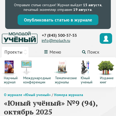
Отправьте статью сегодня!
Журнал выйдет
15 августа
,
печатный экземпляр отправим
19 августа
.
Опубликовать статью в журнале
+7 (843) 500-57-53
info@moluch.ru
Проекты
Меню
Поиск
Научный
Международные
Тематические
Юный
Издание
журнал
конференции
журналы
ученый
книг
О журнале «Юный ученый»
/
Номера журнала
«Юный учёный» №9 (94),
октябрь 2025