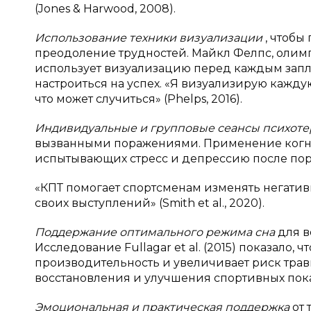
(Jones & Harwood, 2008).
Использование техники визуализации
, чтоб
преодоление трудностей. Майкл Фелпс, олимп
использует визуализацию перед каждым запл
настроиться на успех. «Я визуализирую каждую
что может случиться» (Phelps, 2016).
Индивидуальные и групповые сеансы психот
вызванными поражениями. Применение когни
испытывающих стресс и депрессию после пораж
«КПТ помогает спортсменам изменять негатив
своих выступлений» (Smith et al., 2020).
Поддержание оптимального режима сна
для 
Исследование Fullagar et al. (2015) показало,
производительность и увеличивает риск тра
восстановления и улучшения спортивных показат
Эмоциональная и практическая поддержка
от