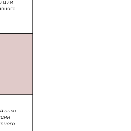
биции
ивного
 —
ый опыт
иции
ивного