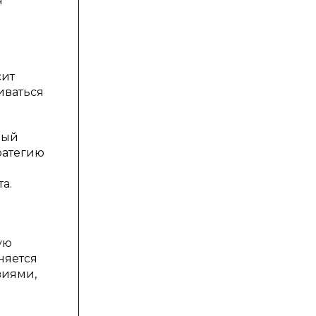
я
сит
иваться
ный
ратегию
а.
ую
сняется
виями,