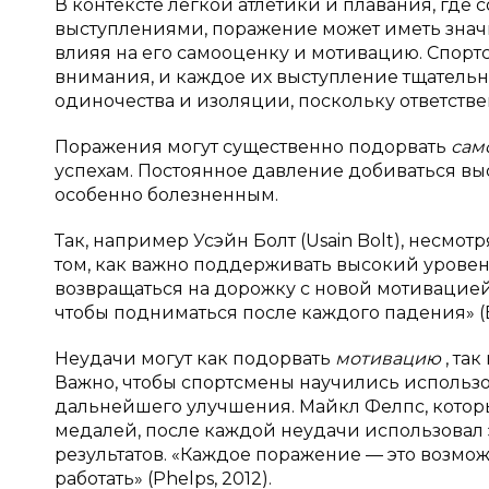
В контексте легкой атлетики и плавания, гд
выступлениями, поражение может иметь знач
влияя на его самооценку и мотивацию. Спорт
внимания, и каждое их выступление тщательн
одиночества и изоляции, поскольку ответстве
Поражения могут существенно подорвать
сам
успехам. Постоянное давление добиваться вы
особенно болезненным.
Так, например Усэйн Болт (Usain Bolt), несмо
том, как важно поддерживать высокий уровен
возвращаться на дорожку с новой мотивацией.
чтобы подниматься после каждого падения» (Bo
Неудачи могут как подорвать
мотивацию
, та
Важно, чтобы спортсмены научились использ
дальнейшего улучшения. Майкл Фелпс, котор
медалей, после каждой неудачи использовал 
результатов. «Каждое поражение — это возмож
работать» (Phelps, 2012).