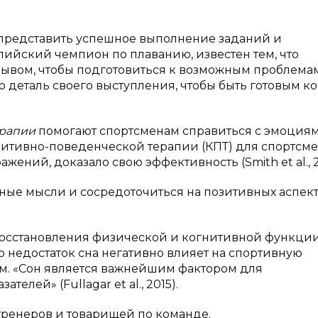
ы представить успешное выполнение заданий и
ийский чемпион по плаванию, известен тем, что
ывом, чтобы подготовиться к возможным проблема
 деталь своего выступления, чтобы быть готовым ко
ерапии
помогают спортсменам справиться с эмоциям
тивно-поведенческой терапии (КПТ) для спортсме
ений, доказало свою эффективность (Smith et al., 2
ные мысли и сосредоточиться на позитивных аспект
восстановления физической и когнитивной функции
 что недостаток сна негативно влияет на спортивную
вм. «Сон является важнейшим фактором для
елей» (Fullagar et al., 2015).
 тренеров и товарищей по команде.