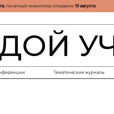
ста
, печатный экземпляр отправим
19 августа
ДОЙ У
нференции
Тематические журналы