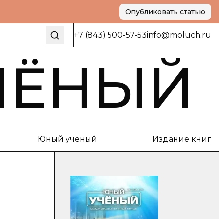
Опубликовать статью
+7 (843) 500-57-53
info@moluch.ru
ЧЁНЫЙ
Юный ученый
Издание книг