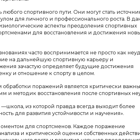
любого спортивного пути. Они могут стать источни
улом для личного и профессионального роста. В д
физиологические аспекты преодоления спортивных
портсменами для восстановления и достижения нов
нованиях часто воспринимается не просто как неуд
твие на дальнейшую спортивную карьеру и
ажения зачастую определяет будущие достижения
енку и отношение к спорту в целом.
и обработки поражений является критически важн
мм и методик восстановления после спортивных не
 —школа, из которой правда всегда выходит более
жность для развития устойчивости и научения».
оментом для спортсменов. Каждое поражение
нализа и критической оценки собственных действи