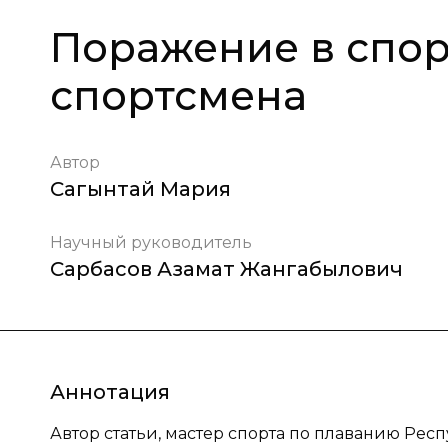
Поражение в спор
спортсмена
Автор
Сагынтай Мария
Научный руководитель
Сарбасов Азамат Жангабылович
Аннотация
Автор статьи, мастер спорта по плаванию Рес