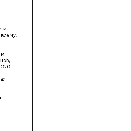
м и
 всему,
и,
нов,
020).
ах
.