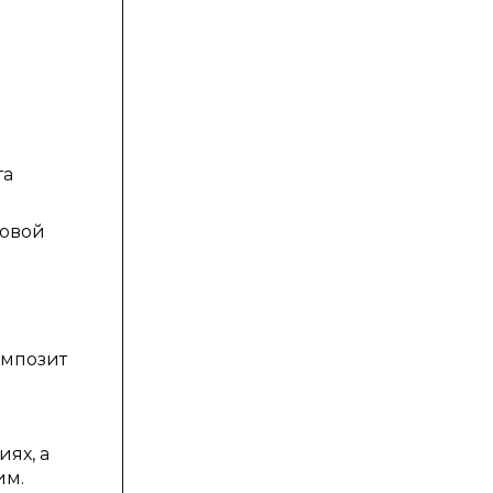
та
ковой
омпозит
ях, а
им.