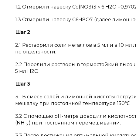
1.2 Отмерили навеску Co(NO3)3 × 6 H2O =0,9702
1.3 Отмерили навеску C6H8O7 (далее лимонная
Шаг 2
2.1 Растворили соли металлов в 5 мл и в 10 
по отдельности.
2.2 Перелили растворы в термостойкий высок
5 мл H2O.
Шаг 3
3.1 В смесь солей и лимонной кислоты погруз
мешалку при постоянной температуре 150℃.
3.2 С помощью pH-метра доводили кислотность
(NH
) при постоянном перемешивании.
3
3.3 После достижения оптимальной кислотност