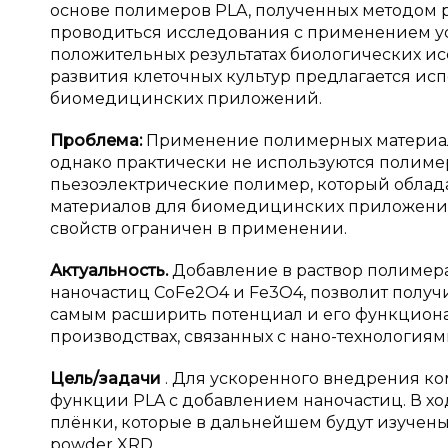
основе полимеров PLA, полученных методом р
проводиться исследования с применением ус
положительных результатах биологических и
развития клеточных культур предлагается ис
биомедицинских приложений.
Проблема:
Применение полимерных материал
однако практически не используются полиме
пьезоэлектрические полимер, который облад
материалов для биомедицинских приложений,
свойств ограничен в применении.
Актуальность.
Добавление в раствор полимер
наночастиц CoFe2O4 и Fe3O4, позволит получ
самым расширить потенциал и его функциона
производствах, связанных с нано-технология
Цель/задачи
. Для ускоренного внедрения ко
функции PLA с добавлением наночастиц. В хо
плёнки, которые в дальнейшем будут изучены
powder XRD.