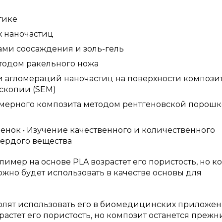
тике
х наночастиц
ами соосаждения и золь-гель
етодом ракельного ножа
и агломераций наночастиц на поверхности компози
скопии (SEM)
имерного композита методом рентгеновской порош
енок • Изучение качественного и количественного
вердого вещества
олимер на основе PLA возрастет его пористость, но к
можно будет использовать в качестве основы для
олят использовать его в биомедицинских приложени
астет его пористость, но композит останется прежн