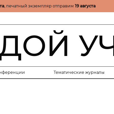
ста
, печатный экземпляр отправим
19 августа
ДОЙ У
нференции
Тематические журналы