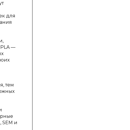
ут
ек для
дания
и,
 PLA —
ых
воих
я, тем
ложных
и
ерные
, SEM и