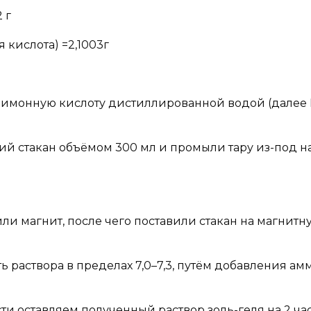
 г
 кислота) =2,1003г
мл лимонную кислоту дистиллированной водой (далее
ий стакан объёмом 300 мл и промыли тару из-под н
или магнит, после чего поставили стакан на магнитн
 раствора в пределах 7,0–7,3, путём добавления ам
и оставляем полученный раствор золь-геля на 2 ча