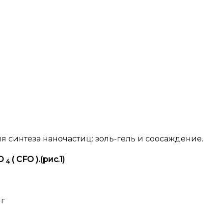
я синтеза наночастиц: золь-гель и соосаждение.
O
(
CFO
).(рис.1)
4
 г