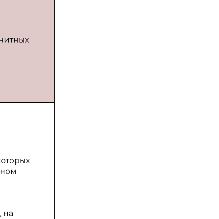
гнитных
о
которых
нном
 на