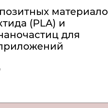
мпозитных материал
тида (PLA) и
наночастиц для
приложений
а