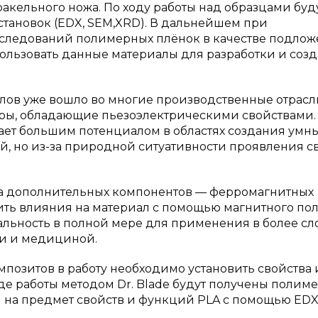
акельного ножа. По ходу работы над образцами буд
тановок (EDX, SEM,XRD). В дальнейшем при
сследований полимерных плёнок в качестве подлож
пользовать данные материалы для разработки и соз
ов уже вошло во многие производственные отрасл
ры, обладающие пьезоэлектрическими свойствами.
ает большим потенциалом в областях создания умн
 но из-за природной ситуативности проявления с
а дополнительных компонентов — ферромагнитных
ить влияния на материал с помощью магнитного пол
льность в полной мере для применения в более с
ми и медициной.
мпозитов в работу необходимо установить свойства 
де работы методом Dr. Blade будут получены полим
 на предмет свойств и функций PLA с помощью EDX