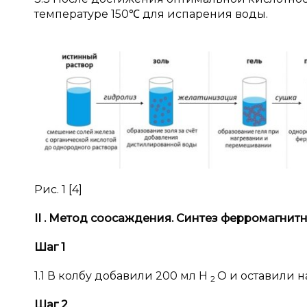
температуре 150℃ для испарения воды.
Рис. 1 [4]
II
. Метод соосаждения. Синтез ферромагнитн
Шаг 1
1.1 В колбу добавили 200 мл H
O и оставили н
2
Шаг 2