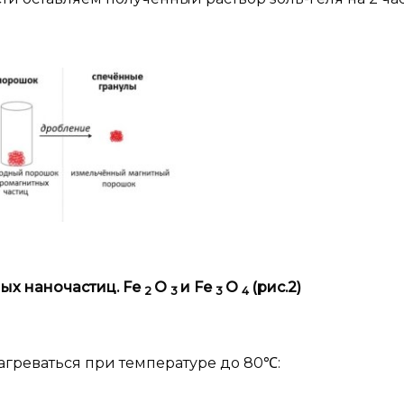
ых наночастиц. Fe
O
и
Fe
O
(рис.2)
2
3
3
4
агреваться при температуре до 80℃: