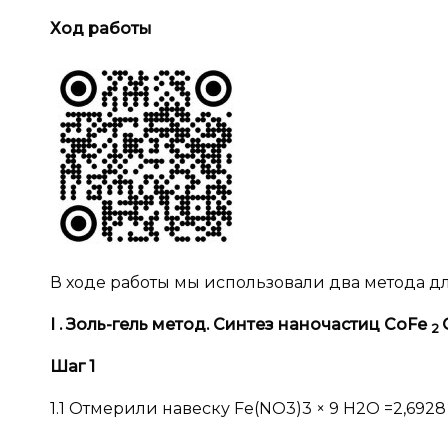
Ход работы
В ходе работы мы использовали два метода дл
I
. Золь-гель метод. Синтез наночастиц
CoFe
2
Шаг 1
1.1 Отмерили навеску Fe(NO3)3 × 9 H2O =2,6928