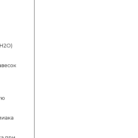
 H2O)
авесок
ую
миака
са при