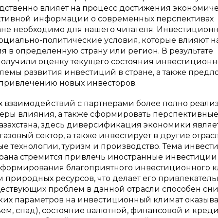
едственно влияет на процесс достижения экономич
ъективной информации о современных перспективах
тане необходимо для нашего читателя. Инвестицион
оциально-политические условия, которые влияют н
я в определенную страну или регион. В результате
олучили оценку текущего состояния инвестиционн
блемы развития инвестиций в стране, а также пред
привлечению новых инвесторов.
х взаимодействий с партнерами более полно реали
еры влияния, а также сформировать перспективны
Казахстана, здесь диверсификация экономики являе
азовый сектор, а также инвестирует в другие отрасл
е технологии, туризм и производство. Тема инвест
страна стремится привлечь иностранные инвестиции
я формирования благоприятного инвестиционного к
м природных ресурсов, что делает его привлекател
ществующих проблем в данной отрасли способен сни
ских параметров на инвестиционный климат оказыв
м, спад), состояние валютной, финансовой и кред