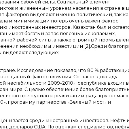
зования рабочей силы. Социальный элемент
иктов и жизненным уровнем населения в стране в ц
 факторов выделяют именно политический, так ка
тала и минимизации потерь очень важен фактор
ию иностранных инвесторов, Казахстан был и остает
ан имеет богатый запас полезных ископаемых,
ванной рабочей силы, а также огромный промышле
менения необходимы инвестиции [2].Среди благоп
ры выделяют следующие:
стране. Исследование показало, что 80 % работающих
енно данный фактор влияния. Согласно докладу
кой нестабильности 2009–2010», республика входит в
ран мира. С целью обеспечения более благоприятн
ельство преступило к реализации ряда крупномас
0», программу партнерства «Зеленый мост» и
ценивается среди иностранных инвесторов. Нефть и 
рлн. долларов США. По оценкам специалистов, нефт