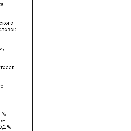
ка
ского
еловек
ы,
торов,
го
1 %
ром
0,2 %