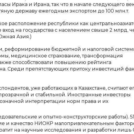
асы Ирака и Ирана, так что в начале следующего ве
тяную державу ежегодным экспортом до 100 млн.т.
ское расположение республики как центральноазиат
 вход на государства с населением свыше 2 млрд. ч
Южная Азия.)
и, реформирование бюджетной и налоговой систем
мы, медицинское страхование, трансформация
также способствовали повышению рейтинга
на. Среди препятствующих притоку инвестиций фак
пондентов, уже работающих в Казахстане, считают е
прозрачной и стабильной. Иностранные инвесторы
нозначной интерпретации норм права и их
овательские и опытно-конструкторские работы). 5
ие и качество НИОКР малопривлекательным факто
тратит на научные исследования и разработки лишь 