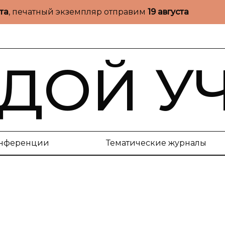
ста
, печатный экземпляр отправим
19 августа
ДОЙ У
нференции
Тематические журналы