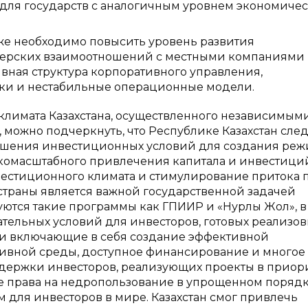
 для государств с аналогичным уровнем экономиче
кже необходимо повысить уровень развития
нерских взаимоотношений с местными компаниями
ивная структура корпоративного управления,
ики и нестабильные операционные модели.
климата Казахстана, осуществленного независимым
можно подчеркнуть, что Республике Казахстан след
чшения инвестиционных условий для создания ре
комасштабного привлечения капитала и инвестици
вестиционного климата и стимулирование притока
страны является важной государственной задачей
изуются такие программы как ГПИИР и «Нурлы Жол», в
ательных условий для инвесторов, готовых реализо
 и включающие в себя создание эффективной
ивной среды, доступное финансирование и многое 
держки инвесторов, реализующих проекты в приор
е права на недропользование в упрощенном порядк
 для инвесторов в мире. Казахстан смог привлечь