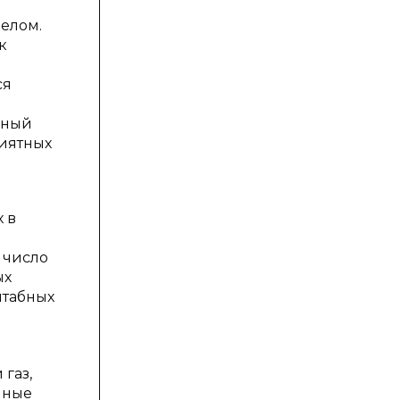
елом.
к
ся
нный
риятных
 в
 число
ых
штабных
газ,
яные