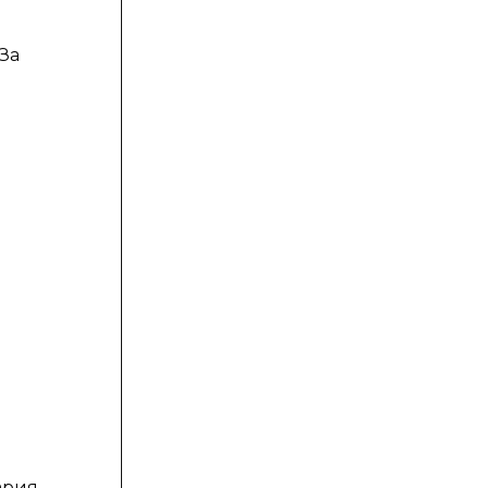
За
ария