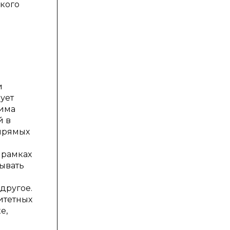
ского
и
ует
жима
й в
 прямых
 рамках
вывать
другое.
итетных
е,