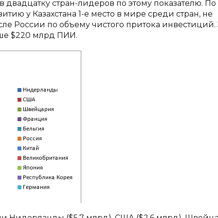
 двадцатку стран-лидеров по этому показателю. По
ию у Казахстана 1-е место в мире среди стран, не
сле России по объему чистого притока инвестиций. 
ыше $220 млрд ПИИ.
 Нидерланды ($5,7 млрд), США ($2,6 млрд), Швейц