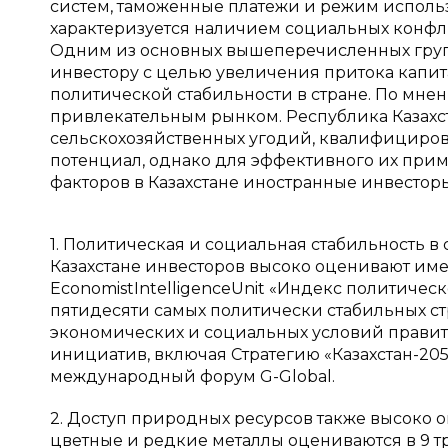
систем, таможенные платежи и режим исполь
характеризуется наличием социальных конфл
Одним из основных вышеперечисленных групп
инвестору с целью увеличения притока капи
политической стабильности в стране. По мнен
привлекательным рынком. Республика Казахст
сельскохозяйственных угодий, квалифициро
потенциал, однако для эффективного их при
факторов в Казахстане иностранные инвесто
1. Политическая и социальная стабильность в 
Казахстане инвесторов высоко оценивают им
EconomistIntelligenceUnit «Индекс политичес
пятидесяти самых политически стабильных ст
экономических и социальных условий правит
инициатив, включая Стратегию «Казахстан-205
международный форум G-Global.
2. Доступ природных ресурсов также высоко о
цветные и редкие металлы оцениваются в 9 т