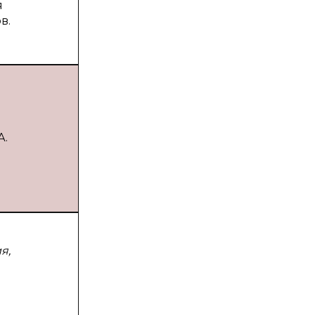
я
в.
А.
я,