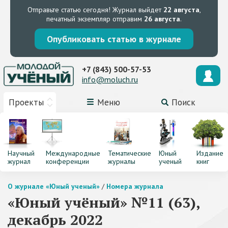
Отправьте статью сегодня!
Журнал выйдет
22 августа
,
печатный экземпляр отправим
26 августа
.
Опубликовать статью в журнале
+7 (843) 500-57-53
info@moluch.ru
Проекты
Меню
Поиск
Научный
Международные
Тематические
Юный
Издание
журнал
конференции
журналы
ученый
книг
О журнале «Юный ученый»
/
Номера журнала
«Юный учёный» №11 (63),
декабрь 2022