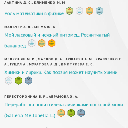
ЛАКТИНА Д. С., КЛИМЕНКО М. М.
Роль математики в физике
МАЛЬЧЕР А. Л., БЕГМА Ю. К.
Мой ласковый и нежный питомец. Реснитчатый
бананоед
МЕЛКОНЯН М. Р., МАСЛОВ Д. А., АРШАКЯН А. М., КРАВЧЕНКО Г.
А., ГУЦУЛ А., МУРАТОВА А. Д., ДМИТРИЕВА Е. С.
Химики и лирики. Как поэзия может научить химии
ПЕРЕСТОРОНИНА В. Р., АБРАМОВА Э. А.
Переработка полиэтилена личинками восковой моли
(Galleria Mellonella L.)