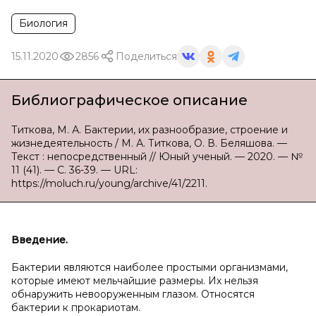
Биология
15.11.2020
2856
Поделиться
Библиографическое описание
Титкова, М. А. Бактерии, их разнообразие, строение и
жизнедеятельность / М. А. Титкова, О. В. Беляшова. —
Текст : непосредственный // Юный ученый. — 2020. — №
11 (41). — С. 36-39. — URL:
https://moluch.ru/young/archive/41/2211.
Введение.
Бактерии являются наиболее простыми организмами,
которые имеют мельчайшие размеры. Их нельзя
обнаружить невооруженным глазом. Относятся
бактерии к прокариотам.