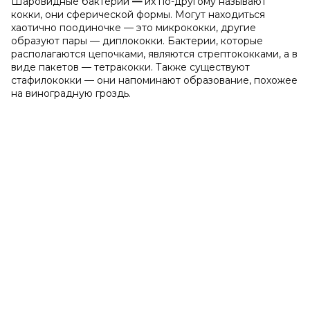
Шаровидные бактерии
—
их по-другому называют
кокки, они сферической формы. Могут находиться
хаотично поодиночке — это микрококки, другие
образуют пары — диплококки. Бактерии, которые
располагаются цепочками, являются стрептококками, а в
виде пакетов — тетракокки. Также существуют
стафилококки — они напоминают образование, похожее
на виноградную гроздь.