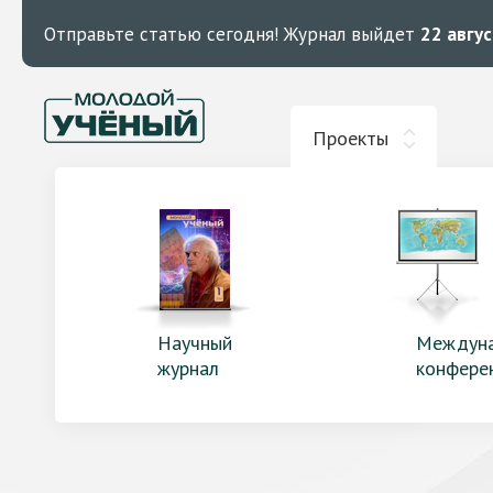
Отправьте статью сегодня!
Журнал выйдет
22 авгу
Проекты
Научный
Междун
журнал
конфере