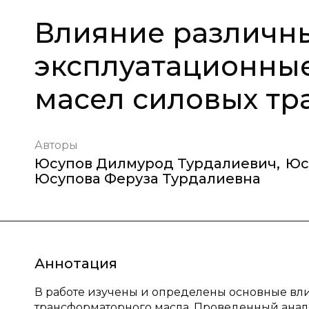
Влияние различны
эксплуатационные
масел силовых т
Авторы
Юсупов Дилмурод Турдалиевич
,
Юс
Юсупова Феруза Турдалиевна
Аннотация
В работе изучены и определены основные в
трансформаторного масла. Проведенный анал