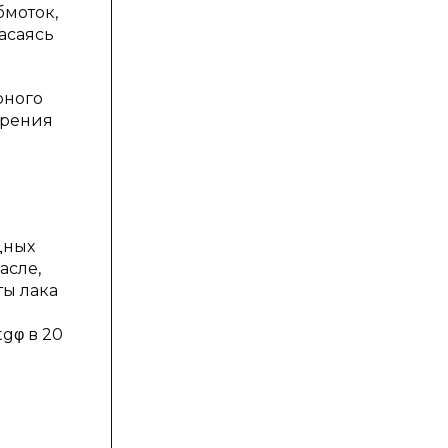
бмоток,
асаясь
рного
арения
дных
асле,
ты лака
gφ в 20