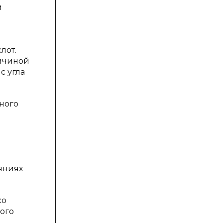
и
лот.
ричиной
с угла
ного
яниях
ко
ого