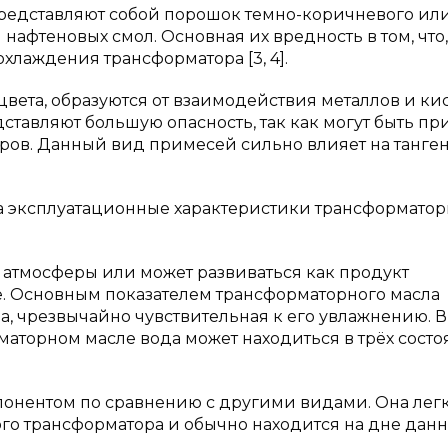
редставляют собой порошок темно-коричневого ил
нафтеновых смол. Основная их вредность в том, что,
охлаждения трансформатора [3, 4].
цвета, образуются от взаимодействия металлов и кис
ставляют большую опасность, так как могут быть п
ов. Данный вид примесей сильно влияет на танген
эксплуатационные характеристики трансформатор
 атмосферы или может развиваться как продукт
. Основным показателем трансформаторного масла
а, чрезвычайно чувствительная к его увлажнению. В
маторном масле вода может находиться в трёх состо
понентом по сравнению с другими видами. Она лег
го трансформатора и обычно находится на дне данн