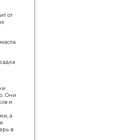
ит от
ых
 масла
садка
ки
о. Они
ков и
ми, а
ие
ерь в