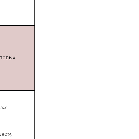
иловых
ики
еси,