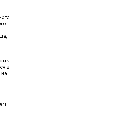
ного
ого
да,
ским
ся в
 на
чем