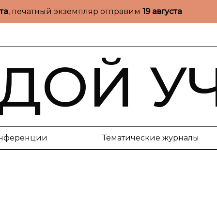
ста
, печатный экземпляр отправим
19 августа
ДОЙ У
нференции
Тематические журналы