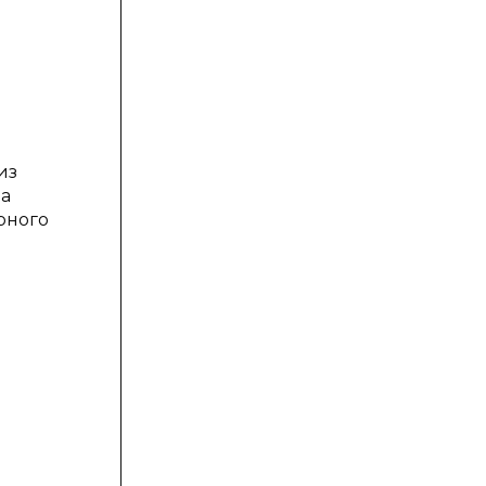
из
на
рного