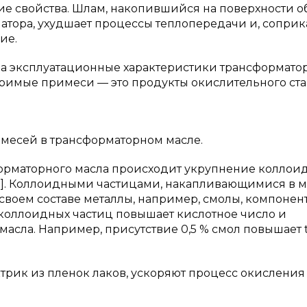
ие свойства. Шлам, накопившийся на поверхности о
матора, ухудшает процессы теплопередачи и, соприк
ие.
 эксплуатационные характеристики трансформато
оримые примеси — это продукты окислительного ст
месей в трансформаторном масле.
орматорного масла происходит укрупнение коллои
[3]. Коллоидными частицами, накапливающимися в м
своем составе металлы, например, смолы, компонен
 коллоидных частиц повышает кислотное число и
асла. Например, присутствие 0,5 % смол повышает t
трик из пленок лаков, ускоряют процесс окисления