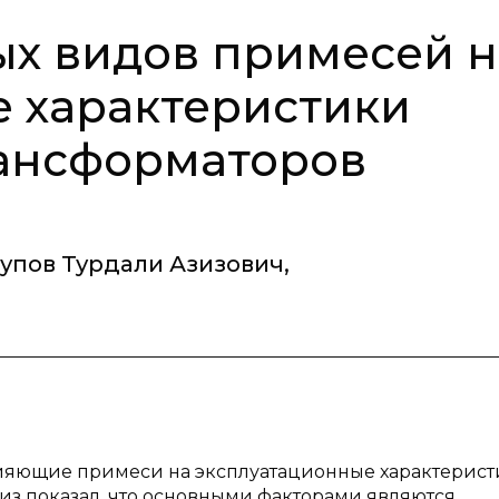
х видов примесей н
 характеристики
рансформаторов
упов Турдали Азизович
,
лияющие примеси на эксплуатационные характерис
из показал, что основными факторами являются