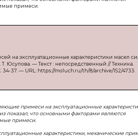
римые примеси.
есей на эксплуатационные характеристики масел с
. Т. Юсупова. — Текст : непосредственный // Техника.
34-37. — URL: https://moluch.ru/th/8/archive/152/4733.
ияющие примеси на эксплуатационные характерист
из показал, что основными факторами являются
имые примеси.
сплуатационные характеристики, механические прим