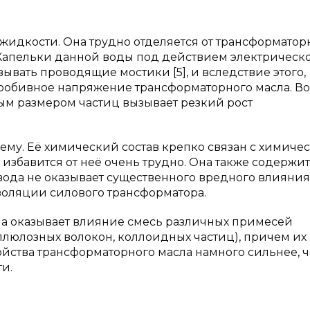
 жидкости. Она трудно отделяется от трансформатор
. Капельки данной воды под действием электрическ
ывать проводящие мостики [5], и вследствие этого,
робивное напряжение трансформаторного масла. Во
ым размером частиц вызывает резкий рост
ъему. Её химический состав крепко связан с химиче
 избавится от неё очень трудно. Она также содержит
 вода не оказывает существенного вредного влияния
оляции силового трансформатора.
ла оказывает влияние смесь различных примесей
ллюлозных волокон, коллоидных частиц), причем их
йства трансформаторного масла намного сильнее, 
и.