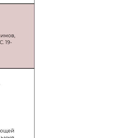
лимов,
. 19-
ающей
льные