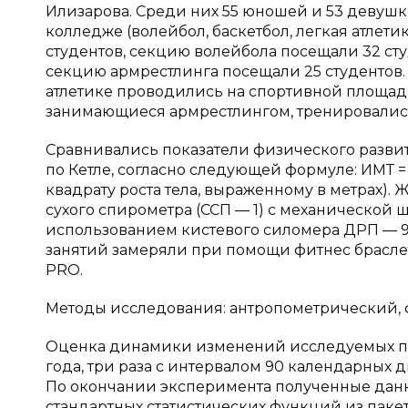
Илизарова. Среди них 55 юношей и 53 девушк
колледже (волейбол, баскетбол, легкая атлети
студентов, секцию волейбола посещали 32 сту
секцию армрестлинга посещали 25 студентов.
атлетике проводились на спортивной площадке
занимающиеся армрестлингом, тренировались
Сравнивались показатели физического развити
по Кетле, согласно следующей формуле: ИМТ =
квадрату роста тела, выраженному в метрах).
сухого спирометра (ССП — 1) с механической
использованием кистевого силомера ДРП — 9
занятий замеряли при помощи фитнес браслето
PRO.
Методы исследования: антропометрический, 
Оценка динамики изменений исследуемых па
года, три раза с интервалом 90 календарных 
По окончании эксперимента полученные данн
стандартных статистических функций из пакета