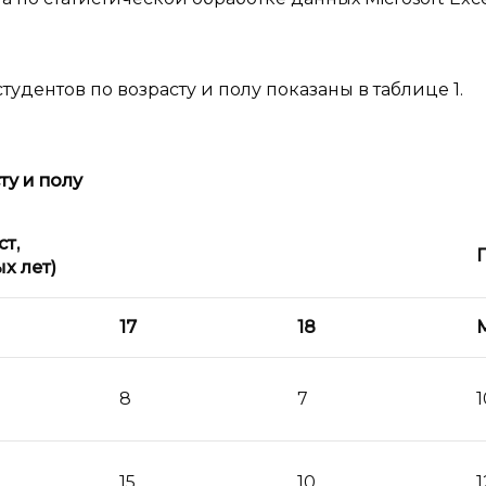
дентов по возрасту и полу показаны в таблице 1.
ту и
полу
т,
х лет)
17
18
8
7
1
15
10
1