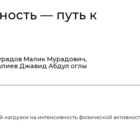
ность — путь к
радов Малик Мурадович
,
улиев Джавид Абдул оглы
й нагрузки на интенсивность физической активнос