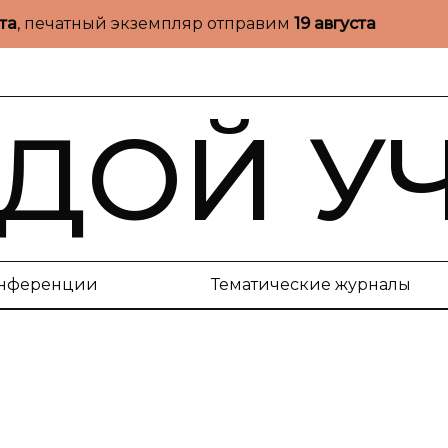
ста
, печатный экземпляр отправим
19 августа
ДОЙ У
нференции
Тематические журналы