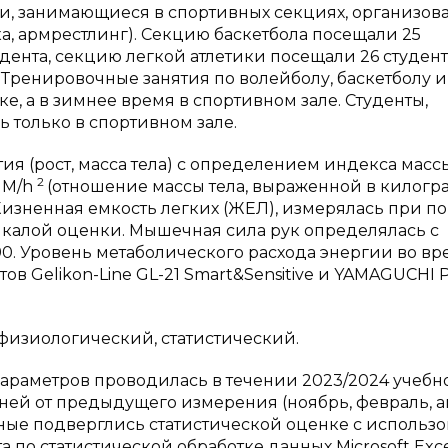
и, занимающиеся в спортивных секциях, организов
ка, армрестлинг). Секцию баскетбола посещали 25
дента, секцию легкой атлетики посещали 26 студент
 Тренировочные занятия по волейболу, баскетболу и
, а в зимнее время в спортивном зале. Студенты,
 только в спортивном зале.
я (рост, масса тела) с определением индекса масс
2
 М/h
(отношение массы тела, выраженной в килогр
 Жизненная емкость легких (ЖЕЛ), измерялась при 
 шкалой оценки. Мышечная сила рук определялась с
0. Уровень метаболического расхода энергии во вр
в Gelikon-Line GL-21 Smart&Sensitive и YAMAGUCHI 
физиологический, статистический.
раметров проводилась в течении 2023/2024 учебн
дней от предыдущего измерения (ноябрь, февраль, а
ые подверглись статистической оценке с использ
 по статистической обработке данных Microsoft Exсel