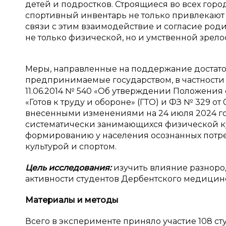
детей и подростков. Строящиеся во всех горо
спортивный инвентарь не только привлекают д
связи с этим взаимодействие и согласие род
не только физической, но и умственной зрелос
Меры, направленные на поддержание достато
предпринимаемые государством, в частности
11.06.2014 № 540 «Об утверждении Положени
«Готов к труду и обороне» (ГТО) и ФЗ № 329 от
внесенными изменениями на 24 июля 2024 го
систематически занимающихся физической к
формированию у населения осознанных потре
культурой и спортом.
Цель исследования:
изучить влияние разноро
активности студентов Дербентского медицинск
Материалы и
методы
Всего в эксперименте приняло участие 108 ст