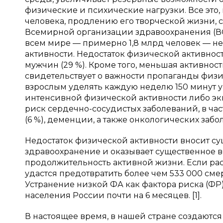
физические и психические нагрузки. Все это,
человека, продлению его творческой жизни, с
Всемирной организации здравоохранения (ВОЗ),
всем мире — примерно 1,8 млрд человек — 
активности. Недостаток физической активнос
мужчин (29 %). Кроме того, меньшая активность
свидетельствует о важности пропаганды физ
взрослым уделять каждую неделю 150 минут 
интенсивной физической активности либо эк
риск сердечно-сосудистых заболеваний, в част
(6 %), деменции, а также онкологических забол
Недостаток физической активности вносит с
здравоохранение и оказывает существенное в
продолжительность активной жизни. Если рас
удастся предотвратить более чем 533 000 смерт
Устранение низкой ФА как фактора риска (Ф
населения России почти на 6 месяцев. [1].
В настоящее время, в нашей стране создаютс