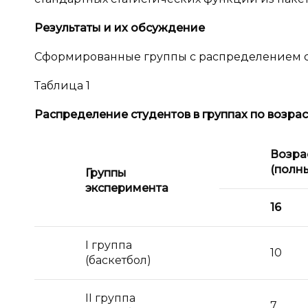
Результаты и
их обсуждение
Сформированные группы с распределением сту
Таблица 1
Распределение студентов в
группах по возрас
Возрас
(полны
Группы
эксперимента
16
I
группа
10
(баскетбол)
II группа
7