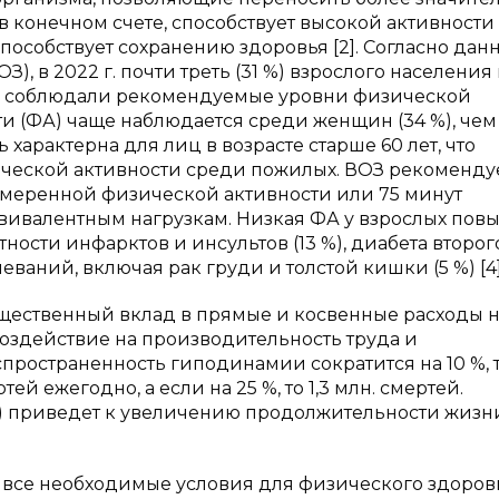
 в конечном счете, способствует высокой активности
пособствует сохранению здоровья [2]. Согласно да
 в 2022 г. почти треть (31 %) взрослого населения 
не соблюдали рекомендуемые уровни физической
ти (ФА) чаще наблюдается среди женщин (34 %), че
 характерна для лиц в возрасте старше 60 лет, что
ической активности среди пожилых. ВОЗ рекоменду
умеренной физической активности или 75 минут
вивалентным нагрузкам. Низкая ФА у взрослых пов
ности инфарктов и инсультов (13 %), диабета второг
еваний, включая рак груди и толстой кишки (5 %) [4]
ущественный вклад в прямые и косвенные расходы 
оздействие на производительность труда и
пространенность гиподинамии сократится на 10 %, 
ей ежегодно, а если на 25 %, то 1,3 млн. смертей.
Р) приведет к увеличению продолжительности жизн
я все необходимые условия для физического здоров