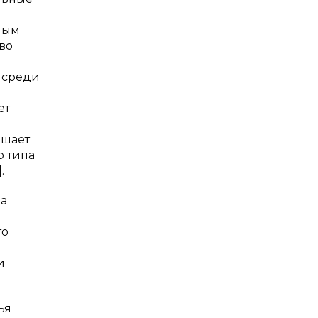
нным
во
м среди
ет
ышает
о типа
.
на
то
и
ья