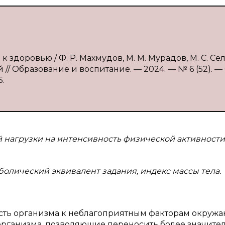
к здоровью / Ф. Р. Махмудов, М. М. Мурадов, М. С. Се
// Образование и воспитание. — 2024. — № 6 (52). — С
5.
 нагрузки на интенсивность физической активности
болический эквивалент задания, индекс массы тела.
сть организма к неблагоприятным факторам окруж
организма, позволяющие переносить более значите