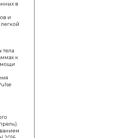
анных в
ов и
 легкой
ы тела
аммах к
помощи
емя
Pulse
ого
прель).
ованием
 2016.