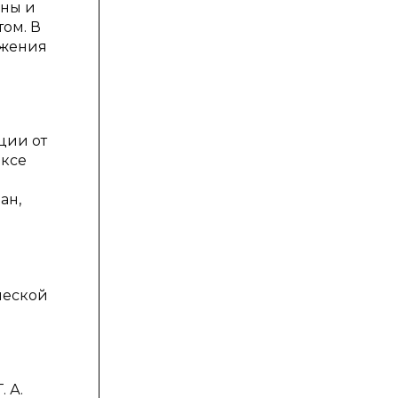
йны и
том. В
ижения
ции от
ексе
ан,
ческой
 А.