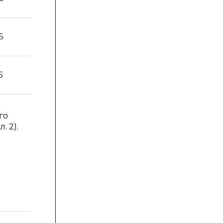
6
10
26
5
10
25
го
. 2).