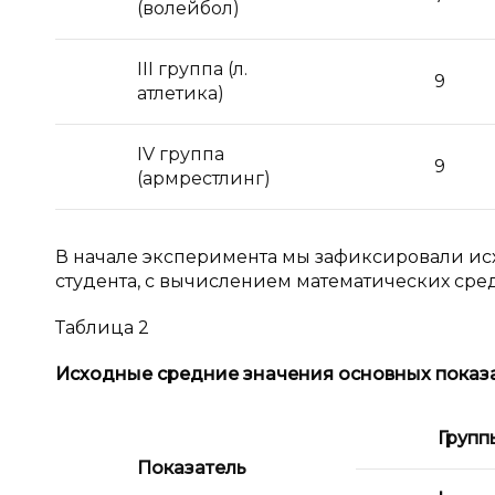
(волейбол)
III
группа (л.
9
атлетика)
IV
группа
9
(армрестлинг)
В начале эксперимента мы зафиксировали ис
студента, с вычислением математических сред
Таблица 2
Исходные средние значения основных показа
Групп
Показатель