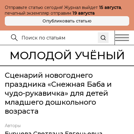
Отправьте статью сегодня! Журнал выйдет
15 августа
,
печатный экземпляр отправим
19 августа
Опубликовать статью
МОЛОДОЙ УЧЁНЫЙ
Сценарий новогоднего
праздника «Снежная Баба и
чудо-рукавичка» для детей
младшего дошкольного
возраста
Авторы
Бурцева Светлана Евгеньевна
,