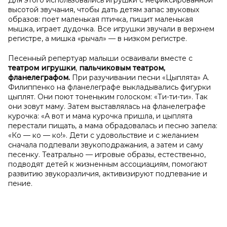
Для этого использовались игрушки с нефиксированной
высотой звучания, чтобы дать детям запас звуковых
образов: поет маленькая птичка, пищит маленькая
мышка, играет дудочка. Все игрушки звучали в верхнем
регистре, а мишка «рычал» — в низком регистре.
Песенный репертуар малыши осваивали вместе с
театром игрушки
,
пальчиковым театром,
фланелеграфом.
При разучивании песни «Цыплята» А.
Филиппенко на фланелеграфе выкладывались фигурки
цыплят. Они поют тоненьким голоском: «Ти-ти-ти». Так
они зовут маму. Затем выставлялась на фланелеграфе
курочка: «А вот и мама курочка пришла, и цыплята
перестали пищать, а мама обрадовалась и песню запела:
«Ко — ко — ко!». Дети с удовольствие и с желанием
сначала подпевали звукоподражания, а затем и саму
песенку. Театрально — игровые образы, естественно,
подводят детей к жизненным ассоциациям, помогают
развитию звукоразличия, активизируют подпевание и
пение.