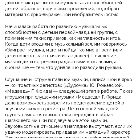
диагностика развитости музыкальных способностей
детей, образно-творческих проявлений; подобран
материал с ярко-выраженной изобразительностью.
Начиналась работа по развитию музыкальных
способностей с детьми первоймладшей группы, с
применения таких приемов, как наглядность и игра.
Когда дети входили в музыкальный зал, им говорилось:
«Заиграет музыка, и дети пойдут ко мне в гости (или
дети полетят, как птички и так далее). Появление
музыки дети встречали радостными возгласами, а
окончание — тем, что удивленно разводили руками.
Слушание инструментальной музыки, написанной в ярко
— контрастных регистрах («Дудочка» Ю. Рожавской,
«Медведь» Г. Фрида) — следующий этап в работе. Показ
игрушки при слушании музыки «Медведь» Г. Фрида
дало возможность закрепить представление детей о
звучании низкого регистра. Дети первой младшей
группы самостоятельно стали передавать образ
шагающего мишки под звучание этой музыки.
Звуковысотные отношения наглядно выступают, если их
удачно моделировать, придавая им наглядный характер.