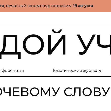
ста
, печатный экземпляр отправим
19 августа
ДОЙ У
нференции
Тематические журналы
ЮЧЕВОМУ СЛОВУ 