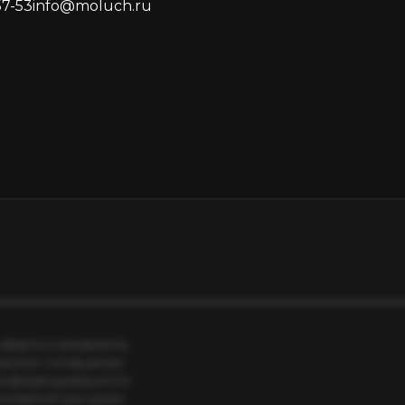
57-53
info@moluch.ru
оферта и реквизиты
льское соглашение
онфиденциальности
екламной рассылки