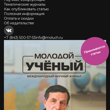
Тематические журналы
Как опубликовать статью
Полезная информация
Оплата и скидки
Об издательстве
+7 (843) 500-57-53
info@moluch.ru
и
н
и
м
а
ют
с
я
ст
ать
П
р
и