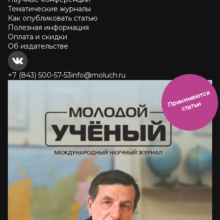
Тематические журналы
Как опубликовать статью
Полезная информация
Оплата и скидки
Об издательстве
+7 (843) 500-57-53
info@moluch.ru
и
н
и
м
а
ют
с
я
ст
ать
П
р
и