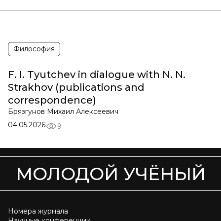
Философия
F. I. Tyutchev in dialogue with N. N.
Strakhov (publications and
correspondence)
Брязгунов Михаил Алексеевич
04.05.2026
9
МОЛОДОЙ УЧЁНЫЙ
Номера журнала
Научные конференции