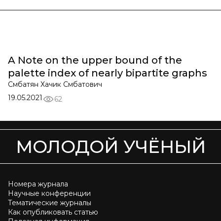
A Note on the upper bound of the
palette index of nearly bipartite graphs
Смбатян Хачик Смбатович
19.05.2021
62
МОЛОДОЙ УЧЁНЫЙ
Номера журнала
Научные конференции
Тематические журналы
Как опубликовать статью