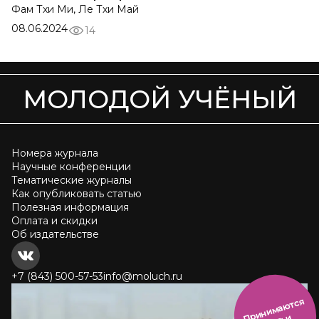
Фам Тхи Ми, Ле Тхи Май
08.06.2024
14
МОЛОДОЙ УЧЁНЫЙ
Номера журнала
Научные конференции
Тематические журналы
Как опубликовать статью
Полезная информация
Оплата и скидки
Об издательстве
+7 (843) 500-57-53
info@moluch.ru
и
н
и
м
а
ют
с
я
ст
ать