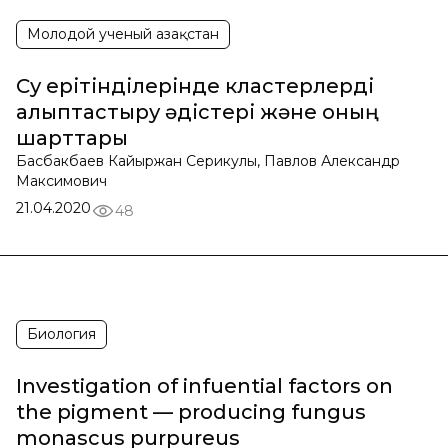
Молодой ученый Қазақстан
Су ерітінділерінде кластерлерді
қалыптастыру әдістері және оның
шарттары
Басбакбаев Кайыржан Серикулы, Павлов Александр
Максимович
21.04.2020
48
Биология
Investigation of infuential factors on
the pigment — producing fungus
monascus purpureus