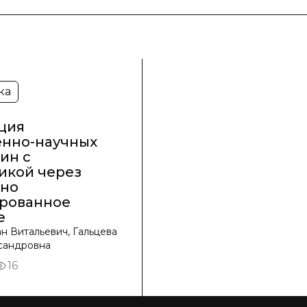
ка
ция
енно-научных
ин с
икой через
но
рованное
е
н Витальевич, Гальцева
сандровна
16