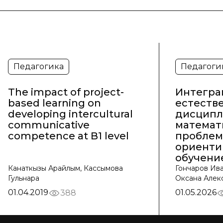
Педагогика
Педагоги
The impact of project-
Интегра
based learning on
естеств
developing intercultural
дисципл
communicative
математ
competence at B1 level
проблем
ориенти
обучени
Канаткызы Арайлым, Кассымова
Гончаров Ива
Гульнара
Оксана Алек
01.04.2019
01.05.2026
388