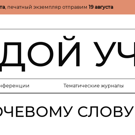
ста
, печатный экземпляр отправим
19 августа
ДОЙ У
нференции
Тематические журналы
ЮЧЕВОМУ СЛОВУ 