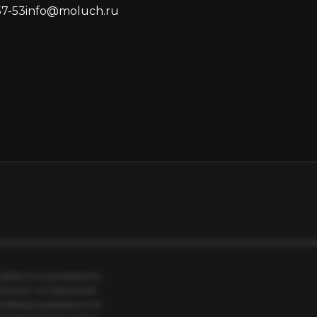
57-53
info@moluch.ru
оферта и реквизиты
льское соглашение
онфиденциальности