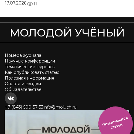
17.07.2026
11
МОЛОДОЙ УЧЁНЫЙ
Номера журнала
Научные конференции
Тематические журналы
Как опубликовать статью
Полезная информация
Оплата и скидки
Об издательстве
+7 (843) 500-57-53
info@moluch.ru
и
н
и
м
а
ют
с
я
ст
ать
П
р
и