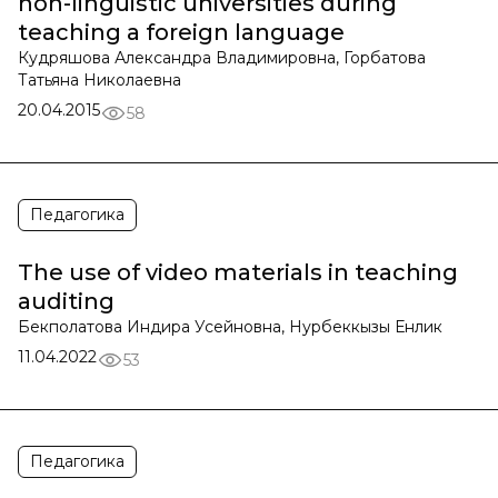
non-linguistic universities during
teaching a foreign language
Кудряшова Александра Владимировна, Горбатова
Татьяна Николаевна
20.04.2015
58
Педагогика
The use of video materials in teaching
auditing
Бекполатова Индира Усейновна, Нурбеккызы Енлик
11.04.2022
53
Педагогика