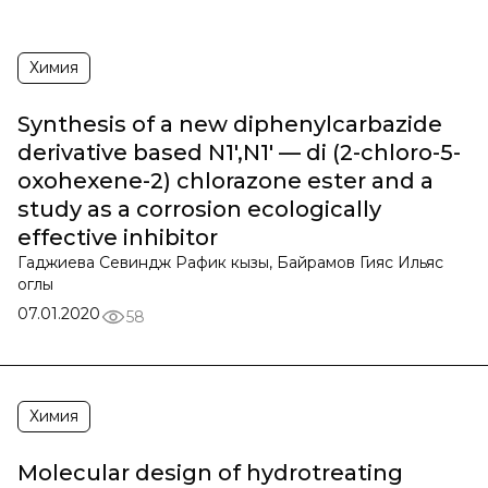
Химия
Synthesis of a new diphenylcarbazide
derivative based N1',N1' — di (2-chloro-5-
oxohexene-2) chlorazone ester and a
study as a corrosion ecologically
effective inhibitor
Гаджиева Севиндж Рафик кызы, Байрамов Гияс Ильяс
оглы
07.01.2020
58
Химия
Molecular design of hydrotreating