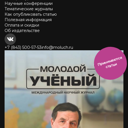
Научные конференции
Тематические журналы
Как опубликовать статью
Полезная информация
Оплата и скидки
Об издательстве
+7 (843) 500-57-53
info@moluch.ru
и
н
и
м
а
ют
с
я
ст
ать
П
р
и