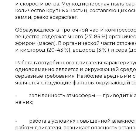
и скорости ветра. Мелкодисперсная пыль рас
количество крупных частиц, составляющих ос
земли, резко возрастает.
Образующиеся в проточной части компрессор
вещества, содержат много (27–85 %) органиче
эфиром (масел). В органической части отложе
и кислород (20–43 %), водород (3 %.) и сера (до
Работа газотурбинного двигателя характеризу
одновременно является и окружающей средой
серьезные требования. Наиболее вредными с
являются следующие факторы окружающей с
- запыленность атмосферы — приводит к а
на них;
- работа в условиях повышенной влажности
работы двигателя, возникает опасность остано