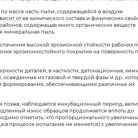
по массе часть пыли, содержащейся в воздухе.
исит от ее химического состава и физических свойс
районов, содержащая много органических веществ
ая минеральная пыль.
спечения высокой эрозионной стойкости рабочих л
ение эрозионностойкого покрытия на поверхность п
рхности деталей, в частности, детонационные, хим
 осажденные из газовой и твердой фазы и др., кот
и формирования, обеспечивающими различные их
ся позже, наблюдается инкубационный период, вел
медленный износ образцов продолжается вплоть до
ходимо отметить, что пропорционального увеличен
ца в процессе испытания не меняется) с увеличени