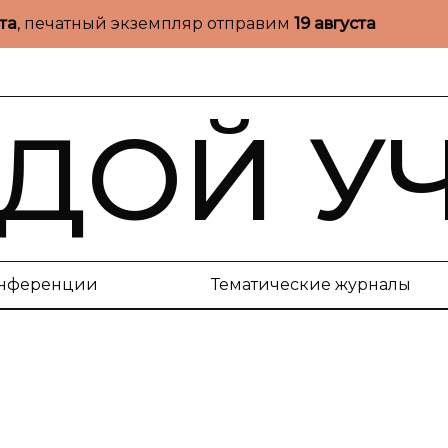
ста
, печатный экземпляр отправим
19 августа
ДОЙ У
нференции
Тематические журналы