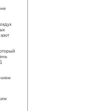
вне
оздух
мых
 азот
который
чень
Д
ениям
жим