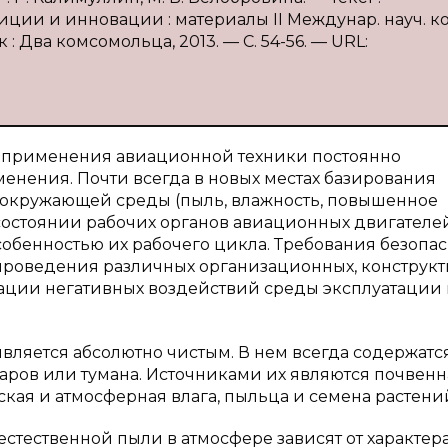
ции и инновации : материалы II Междунар. науч. кон
к : Два комсомольца, 2013. — С. 54-56. — URL:
й применения авиационной техники постоянно
енения. Почти всегда в новых местах базирования
 окружающей среды (пыль, влажность, повышенное
состоянии рабочих органов авиационных двигателе
особенностью их рабочего цикла. Требования безопа
проведения различных организационных, конструк
ации негативных воздействий среды эксплуатации 
является абсолютно чистым. В нем всегда содержатс
паров или тумана. Источниками их являются почвенн
ская и атмосферная влага, пыльца и семена растени
стественной пыли в атмосфере зависят от характер