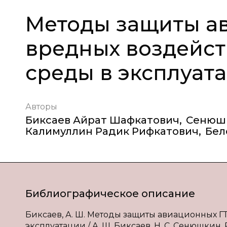
Методы защиты ав
вредных воздейс
среды в эксплуат
Авторы
Биксаев Айрат Шафкатович
,
Сенюшк
Калимуллин Радик Рифкатович
,
Бел
Библиографическое описание
Биксаев, А. Ш. Методы защиты авиационных 
эксплуатации / А. Ш. Биксаев, Н. С. Сенюшкин, Р