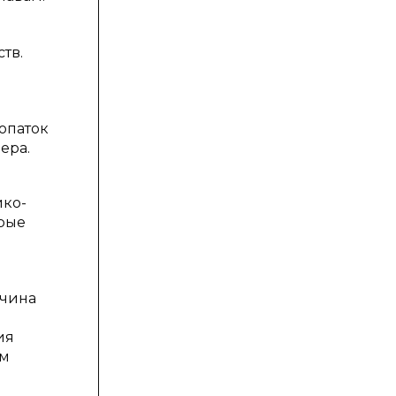
тв.
опаток
ера.
ико-
орые
ичина
ия
ем