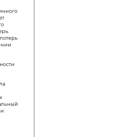
бинного
ет
го
ерь.
 потерь
ении
ности
ла
к
кальный
ии