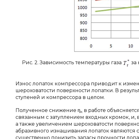
Рис. 2. Зависимость температуры газа
за 
Износ лопаток компрессора приводит к изм
шероховатости поверхности лопатки. В резуль
ступеней и компрессора в целом.
Полученное снижение η
в работе объясняетс
к
связанным с затуплением входных кромок, и,
а также увеличением шероховатости поверхнос
абразивного изнашивания лопаток являются 
существенно понизить запасы прочности лопат