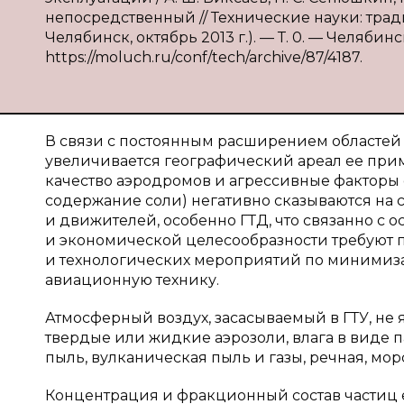
непосредственный // Технические науки: тради
Челябинск, октябрь 2013 г.). — Т. 0. — Челябинс
https://moluch.ru/conf/tech/archive/87/4187.
В связи с постоянным расширением областе
увеличивается географический ареал ее прим
качество аэродромов и агрессивные факторы
содержание соли) негативно сказываются на 
и движителей, особенно ГТД, что связанно с 
и экономической целесообразности требуют 
и технологических мероприятий по минимиз
авиационную технику.
Атмосферный воздух, засасываемый в ГТУ, не 
твердые или жидкие аэрозоли, влага в виде 
пыль, вулканическая пыль и газы, речная, мор
Концентрация и фракционный состав частиц е