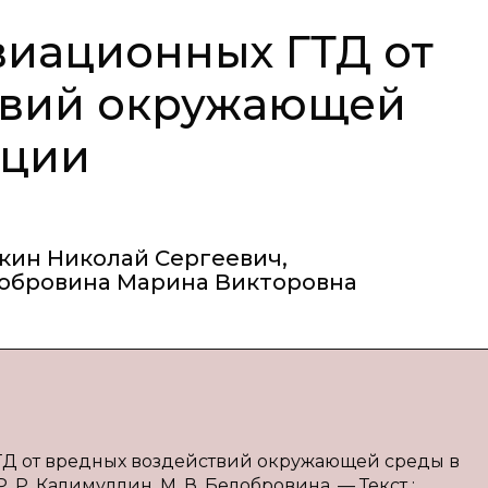
иационных ГТД от
твий окружающей
ации
ин Николай Сергеевич
,
обровина Марина Викторовна
ГТД от вредных воздействий окружающей среды в
. Р. Калимуллин, М. В. Белобровина. — Текст :