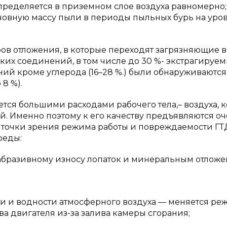
пределяется в приземном слое воздуха равномерно;
новную массу пыли в периоды пыльных бурь на уро
ов отложения, в которые переходят загрязняющие в
ских соединений, в том числе до 30 %- экстрагируе
ний кроме углерода (16–28 %.) были обнаруживаются
 8 %).
ется большими расходами рабочего тела,– воздуха, 
. Именно поэтому к его качеству предъявляются о
 точки зрения режима работы и повреждаемости ГТ
реды:
бразивному износу лопаток и минеральным отлож
 и водности атмосферного воздуха — меняется ре
ва двигателя из-за залива камеры сгорания;