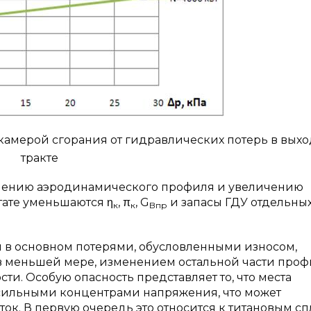
камерой сгорания от гидравлических потерь в вых
тракте
енению аэродинамического профиля и увеличению
тате уменьшаются η
, π
, G
и запасы ГДУ отдельны
к
к
Bпр
я в основном потерями, обусловленными износом,
 в меньшей мере, изменением остальной части проф
ти. Особую опасность представляет то, что места
сильными концентрами напряжения, что может
ок. В первую очередь это относится к титановым сп