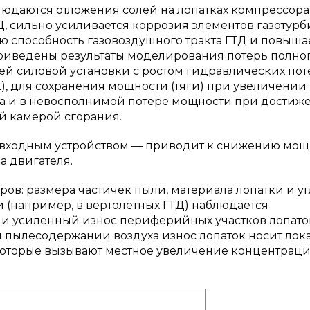
юдаются отложения солей на лопатках компрессора
Д, сильно усиливается коррозия элементов газотур
ю способность газовоздушного тракта ГТД и повыша
приведены результаты моделирования потерь полно
ей силовой установки с ростом гидравлических пот
2), для сохранения мощности (тяги) при увеличении
са и в невосполнимой потере мощности при достиж
ой камерой сгорания.
входным устройством — приводит к снижению мощ
а двигателя.
ров: размера частичек пыли, материала лопатки и уг
 (например, в вертолетных ГТД) наблюдается
 и усиленный износ периферийных участков лопато
 пылесодержании воздуха износ лопаток носит ло
, которые вызывают местное увеличение концентрац