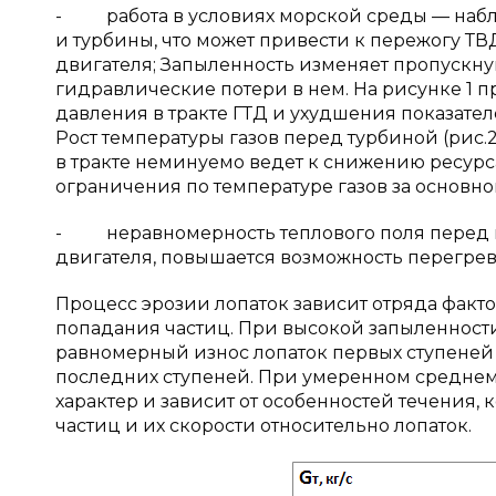
- работа в условиях морской среды — набл
и турбины, что может привести к пережогу ТВ
двигателя; Запыленность изменяет пропускну
гидравлические потери в нем. На рисунке 1 
давления в тракте ГТД и ухудшения показател
Рост температуры газов перед турбиной (рис.
в тракте неминуемо ведет к снижению ресур
ограничения по температуре газов за основн
- неравномерность теплового поля перед 
двигателя, повышается возможность перегрев
Процесс эрозии лопаток зависит отряда факто
попадания частиц. При высокой запыленности
равномерный износ лопаток первых ступеней
последних ступеней. При умеренном среднем
характер и зависит от особенностей течения
частиц и их скорости относительно лопаток.