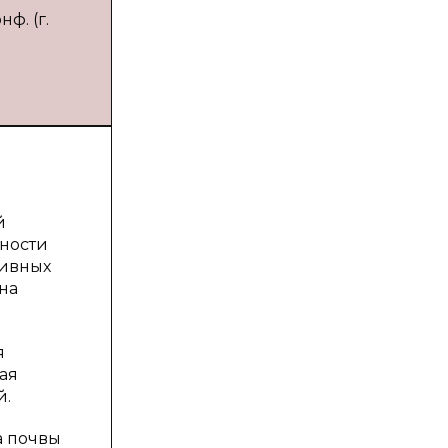
ф. (г.
й
сности
тивных
на
я
ая
й.
а почвы