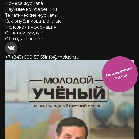
Номера журнала
Научные конференции
Тематические журналы
Как опубликовать статью
Полезная информация
Оплата и скидки
Об издательстве
+7 (843) 500-57-53
info@moluch.ru
и
н
и
м
а
ют
с
я
ст
ать
П
р
и