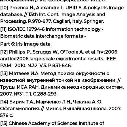
[10] Proenca H., Alexandre L. UBIRIS: A noisy iris image
database. // 13th Int. Conf. Image Analysis and
Processing. P.970-977. Cagliari, Italy. Springer.
[11] ISO/IEC 19794-6 Information technology -
Biometric data interchange formats -
Part 6: Iris image data.
[12] Phillips P., Scruggs W., O'Toole A. et al Frvt2006
and ice2006 large-scale experimental results. IEEE
PAMI. 2010. N
.32.
V
.5.
P
.831-846.
[13] Матвеев И.А. Метод поиска окружности с
известной внутренней точкой на изображении. //
Труды ИСА РАН. Динамика неоднородных систем.
2007. №31. Т.1. С.288-293.
[14] Бирич Т.А., Марченко Л.Н., Чекина А.Ю.
Офтальмология. // Минск. Вышэйшая
школа
. 2007.
576
с
.
[15] Chinese Academy of Sciences Institute of