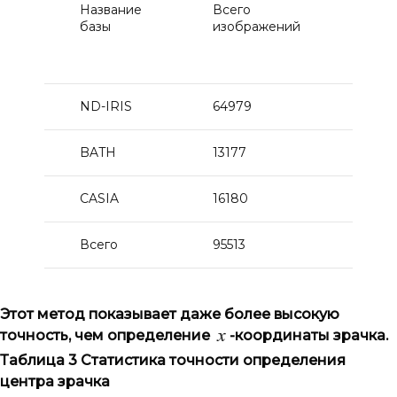
Название
Всего
Кол
базы
изображений
пер
в 1
рад
ND-IRIS
64979
447
BATH
13177
121
CASIA
16180
135
Всего
95513
713
Этот метод показывает даже более высокую
точность, чем определение
-координаты зрачка.
Таблица 3
Статистика точности определения
центра зрачка