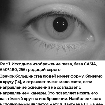
Рис 1. Исходное изображение глаза, база CASIA,
640*480, 256 градаций серого.
Зрачок большинства людей имеет форму, близкую
к кругу [14], и отражает очень мало света, если
направление освещения не совпадает с
направлением камеры. Это позволяет искать его
как тёмный круг на изображении. Наиболее часто
используемым является метод Даугмана [1]. На нём