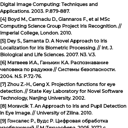
Digital Image Computing: Techniques and
Applications. 2003. P.879-887.
[4] Boyd M., Carmaciu D., Giannaros F., et al MSc
Computing Science Group Project Iris Recognition. //
Imperial College, London. 2010.
[5] Dey S., Samanta D. A Novel Approach to Iris
Localization for Iris Biometric Processing. // Int. J.
Biological and Life Sciences. 2007. N3. V.3.
[6] Матвеев И.А., Ганькин К.А. Распознавание
человека по радужке // Системы безопасности.
2004. N.5. P.72-76.
[7] Zhou Z.-H., Geng X. Projection functions for eye
detection. // State Key Laboratory for Novel Software
Technology, Nanjing University. 2002.
[8] Moravcik T. An Approach to Iris and Pupil Detection
in Eye Image. // University of Zilina. 2010.
[9] Гонсалес Р., Вудс Р. Цифровая обработка
изображений // М.:Техносфера.
2005. 1072
с
.