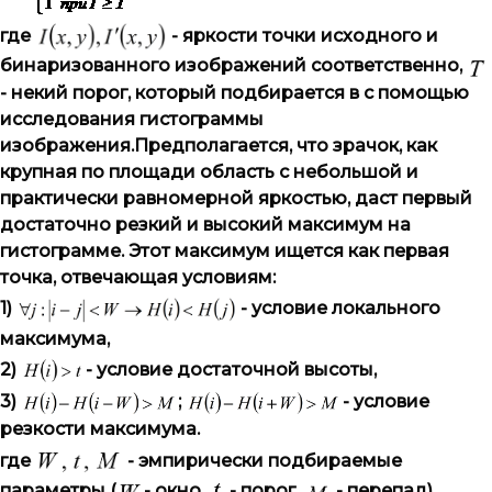
где
- яркости точки исходного и
бинаризованного изображений соответственно,
- некий порог, который подбирается в с помощью
исследования гистограммы
изображения.Предполагается, что зрачок, как
крупная по площади область с небольшой и
практически равномерной яркостью, даст первый
достаточно резкий и высокий максимум на
гистограмме. Этот максимум ищется как первая
точка, отвечающая условиям:
1)
- условие локального
максимума,
2)
- условие достаточной высоты,
3)
;
- условие
резкости максимума.
где
- эмпирически подбираемые
параметры (
- окно,
- порог,
- перепад).