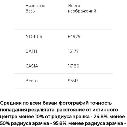
Название
Всего
Кол
базы
изображений
пер
в 1
рад
ND-IRIS
64979
150
BATH
13177
1314
CASIA
16180
722
Всего
95513
237
Средняя по всем базам фотографий точность
попадания результата: расстояние от истинного
центра менее 10% от радиуса зрачка - 24,8%, менее
50% радиуса зрачка - 95,8%, менее радиуса зрачка -