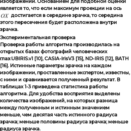
изображении. Основанием для подобной оценки
является то, что если максимум проекции на ось
достигается в середине зрачка, то середина
этого пересечения будет расположена внутри
зрачка.
Экспериментальная проверка
Проверка работы алгоритма производилась на
открытых базах фотографий человеческих
глаз:
UBIRIS
.
v
1 [10],
CASIA
-
IrisV
3 [15],
ND
-
IRIS
[12],
BATH
[16]. Истинные параметры зрачка на каждом
изображении, проставленные экспертом, известны,
с ними и сравнивается полученный результат. В
таблицах 1-3 приведена статистика работы
алгоритма. Для удобства восприятия выделены
количества изображений, на которых разница
между полученным и истинным значением
меньше, чем десятая часть истинного радиуса
зрачка; меньше половины радиуса зрачка; меньше
радиуса зрачка.