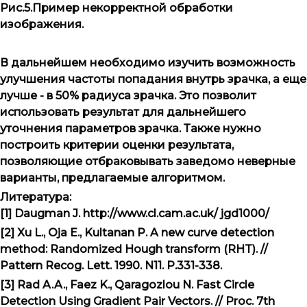
Рис.5.Пример некорректной обработки
изображения.
В дальнейшем необходимо изучить возможность
улучшения частоты попадания внутрь зрачка, а еще
лучше - в 50% радиуса зрачка. Это позволит
использовать результат для дальнейшего
уточнения параметров зрачка. Также нужно
построить критерии оценки результата,
позволяющие отбраковывать заведомо неверные
варианты, предлагаемые алгоритмом.
Литература:
[1] Daugman J. http://www.cl.cam.ac.uk/ jgd1000/
[2] Xu L., Oja E., Kultanan P. A new curve detection
method: Randomized Hough transform (RHT). //
Pattern Recog. Lett. 1990. N11. P.331-338.
[3] Rad A.A., Faez K., Qaragozlou N. Fast Circle
Detection Using Gradient Pair Vectors. // Proc. 7th