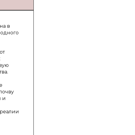
на в
родного
ют
х
вую
ва.
е
 почву
 и
 реалии