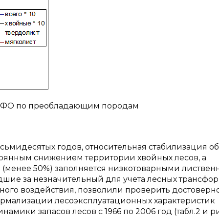
 ДФО по преобладающим породам
 восьмидесятых годов, относительная стабилизация 
оянным снижением территории хвойных лесов, а
 (менее 50%) заполняется низкотоварными листве
шие за незначительный для учета лесных трансфо
ного воздействия, позволили проверить достоверн
рмализации лесоэксплуатационных характеристик
амики запасов лесов с 1966 по 2006 год (табл.2 и ри