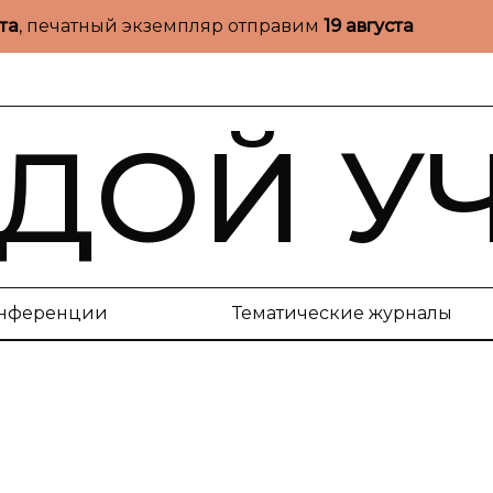
ста
, печатный экземпляр отправим
19 августа
ДОЙ У
нференции
Тематические журналы