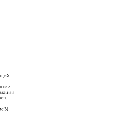
общей
нными
рмаций
ость
с.3)