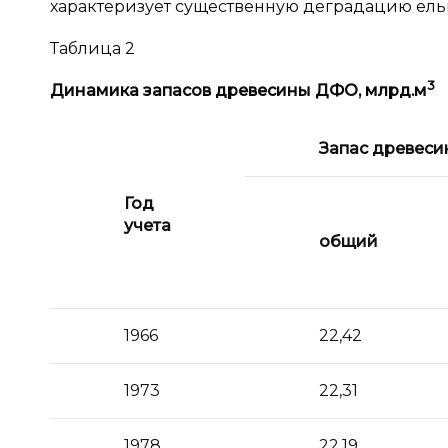
характеризует существенную деградацию ель
Таблица 2
3
Динамика запасов древесины ДФО, млрд.м
Запас древеси
Год
учета
общий
1966
22,42
1973
22,31
1978
22,19