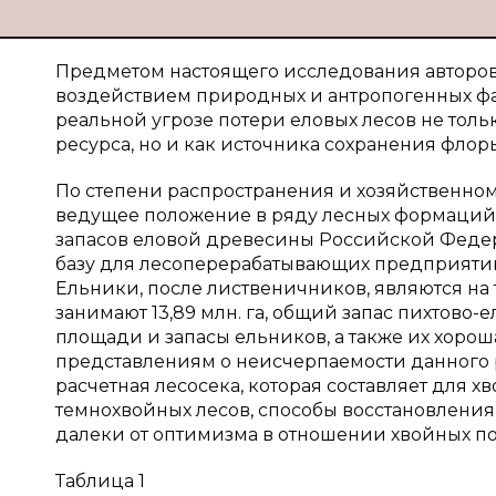
Предметом настоящего исследования авторов
воздействием природных и антропогенных фа
реальной угрозе потери еловых лесов не тол
ресурса, но и как источника сохранения флор
По степени распространения и хозяйственном
ведущее положение в ряду лесных формаций Да
запасов еловой древесины Российской Феде
базу для лесоперерабатывающих предприятий
Ельники, после лиственичников, являются н
занимают 13,89 млн. га, общий запас пихтово-е
площади и запасы ельников, а также их хорош
представлениям о неисчерпаемости данного 
расчетная лесосека, которая составляет для хв
темнохвойных лесов, способы восстановления
далеки от оптимизма в отношении хвойных по
Таблица 1