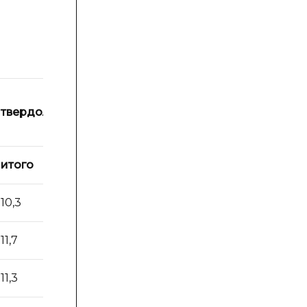
твердолиственные
мягколиственн
итого
итого
10,3
11,7
11,7
13
11,3
13,6