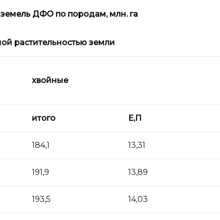
земель ДФО по породам, млн. га
ой растительностью земли
хвойные
итого
Е,П
184,1
13,31
191,9
13,89
193,5
14,03