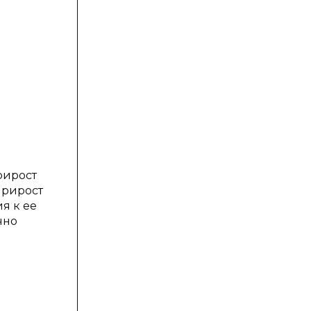
рирост
прирост
я к ее
чно