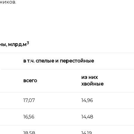
ников.
3
ны, млрд.м
в т.ч. спелые и перестойные
из них
всего
хвойные
17,07
14,96
16,56
14,48
18,58
14,19