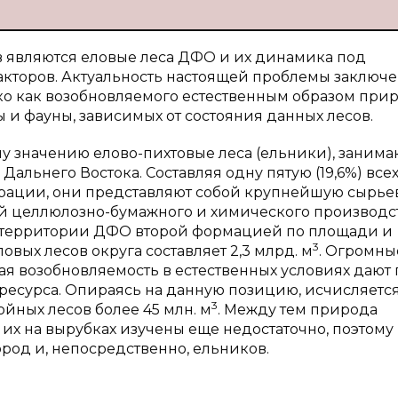
 являются еловые леса ДФО и их динамика под
кторов. Актуальность настоящей проблемы заключе
ько как возобновляемого естественным образом при
ы и фауны, зависимых от состояния данных лесов.
у значению елово-пихтовые леса (ельники), занима
льнего Востока. Составляя одну пятую (19,6%) все
рации, они представляют собой крупнейшую сырье
 целлюлозно-бумажного и химического производст
а территории ДФО второй формацией по площади и
3
ловых лесов округа составляет 2,3 млрд. м
. Огромны
ая возобновляемость в естественных условиях дают
ресурса. Опираясь на данную позицию, исчисляется
3
ойных лесов более 45 млн. м
. Между тем природа
 их на вырубках изучены еще недостаточно, поэтому
род и, непосредственно, ельников.