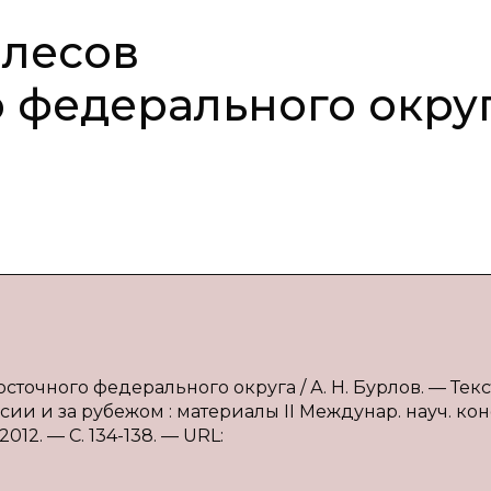
 лесов
 федерального окру
точного федерального округа / А. Н. Бурлов. — Текст
и и за рубежом : материалы II Междунар. науч. конф.
012. — С. 134-138. — URL: