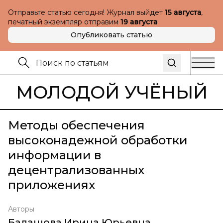
Отправьте статью сегодня! Журнал выйдет
15 августа
,
печатный экземпляр отправим
19 августа
Опубликовать статью
МОЛОДОЙ УЧЁНЫЙ
Методы обеспечения
высоконадежной обработки
информации в
децентрализованных
приложениях
Авторы
Балашова Ирина Юрьевна
,