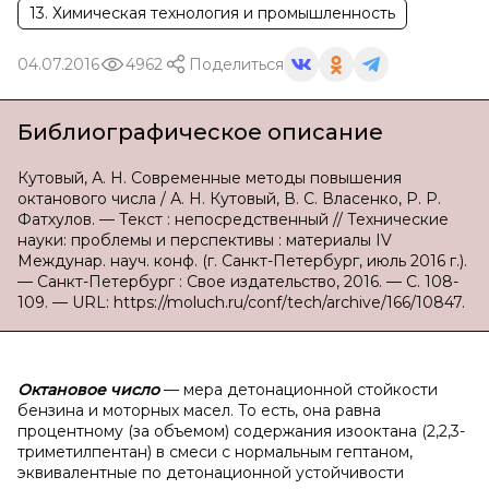
13. Химическая технология и промышленность
04.07.2016
4962
Поделиться
Библиографическое описание
Кутовый, А. Н. Современные методы повышения
октанового числа / А. Н. Кутовый, В. С. Власенко, Р. Р.
Фатхулов. — Текст : непосредственный // Технические
науки: проблемы и перспективы : материалы IV
Междунар. науч. конф. (г. Санкт-Петербург, июль 2016 г.).
— Санкт-Петербург : Свое издательство, 2016. — С. 108-
109. — URL: https://moluch.ru/conf/tech/archive/166/10847.
Октановое число
— мера детонационной стойкости
бензина и моторных масел. То есть, она равна
процентному (за объемом) содержания изооктана (2,2,3-
триметилпентан) в смеси с нормальным гептаном,
эквивалентные по детонационной устойчивости