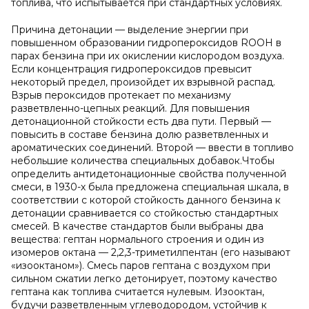
топлива, что испытывается при стандартных условиях.
Причина детонации — выделение энергии при
повышенном образовании гидропероксидов ROOH в
парах бензина при их окислении кислородом воздуха.
Если концентрация гидропероксидов превысит
некоторый предел, произойдет их взрывной распад.
Взрыв пероксидов протекает по механизму
разветвленно-цепных реакций. Для повышения
детонационной стойкости есть два пути. Первый —
повысить в составе бензина долю разветвленных и
ароматических соединений. Второй — ввести в топливо
небольшие количества специальных добавок.Чтобы
определить антидетонационные свойства полученной
смеси, в 1930-х была предложена специальная шкала, в
соответствии с которой стойкость данного бензина к
детонации сравнивается со стойкостью стандартных
смесей. В качестве стандартов были выбраны два
вещества: гептан нормального строения и один из
изомеров октана — 2,2,3-триметилпентан (его называют
«изооктаном»). Смесь паров гептана с воздухом при
сильном сжатии легко детонирует, поэтому качество
гептана как топлива считается нулевым. Изооктан,
будучи разветвленным углеводородом, устойчив к