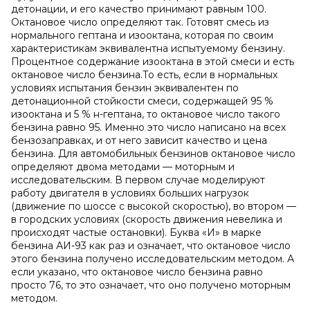
детонации, и его качество принимают равным 100.
Октановое число определяют так. Готовят смесь из
нормального гептана и изооктана, которая по своим
характеристикам эквивалентна испытуемому бензину.
Процентное содержание изооктана в этой смеси и есть
октановое число бензина.То есть, если в нормальных
условиях испытания бензин эквивалентен по
детонационной стойкости смеси, содержащей 95 %
изооктана и 5 % н-гептана, то октановое число такого
бензина равно 95. Именно это число написано на всех
бензозаправках, и от него зависит качество и цена
бензина. Для автомобильных бензинов октановое число
определяют двома методами — моторным и
исследовательским. В первом случае моделируют
работу двигателя в условиях больших нагрузок
(движение по шоссе с высокой скоростью), во втором —
в городских условиях (скорость движения невелика и
происходят частые остановки). Буква «И» в марке
бензина АИ-93 как раз и означает, что октановое число
этого бензина получено исследовательским методом. А
если указано, что октановое число бензина равно
просто 76, то это означает, что оно получено моторным
методом.