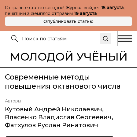
Отправьте статью сегодня! Журнал выйдет
15 августа
,
печатный экземпляр отправим
19 августа
Опубликовать статью
МОЛОДОЙ УЧЁНЫЙ
Современные методы
повышения октанового числа
Авторы
Кутовый Андрей Николаевич
,
Власенко Владислав Сергеевич
,
Фатхулов Руслан Ринатович