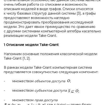
Отличительной особенностью данной системы является
очень гибкая работа со списками и возможность
описания моделей в виде графов. Списки относятся
к числу базовых структур данной системы [3], а графы
предоставляют возможность наглядно
продемонстрировать преобразования исследуемой
модели. Это дает явное преимущество по сравнению
с другими системами компьютерной алгебры касательно
реализации модели Take-Grant.
1 Описание модели
Take-
Grant
Напомним основные положения классической модели
Take-Grant [1, 2].
В рамках модели Take-Grant компьютерная система
представляется совокупностью следующих компонент:
- множеством
объектов доступа
- множеством
субъектов доступа
- множеством
прав доступа
где
t (
take)
— право брать