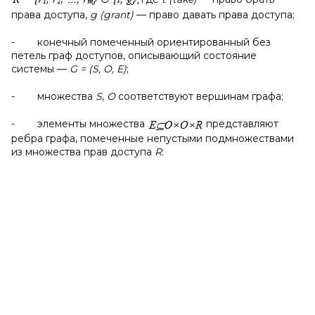
права доступа,
g (
grant)
— право давать права доступа;
- конечный помеченный ориентированный без
петель граф доступов, описывающий состояние
системы —
G = (
S,
O,
E)
;
- множества
S
,
О
соответствуют вершинам графа;
- элементы множества
представляют
ребра графа, помеченные непустыми подмножествами
из множества прав доступа
R.