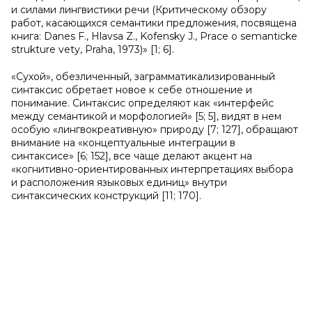
и силами лингвистики речи (Критическому обзору
работ, касающихся семантики предложения, посвящена
книга: Danes F., Hlavsa Z., Kofensky J., Pr
a
ce о semanticke
strukture vety, Praha, 1973)» [1; 6].
«Сухой», обезличенный, заграмматикализированный
синтаксис обретает новое к себе отношение и
понимание. Синтаксис определяют как «интерфейс
между семантикой и морфологией» [5; 5], видят в нем
особую «лингвокреативную» природу [7; 127], обращают
внимание на «концептуальные интеграции в
синтаксисе» [6; 152], все чаще делают акцент на
«когнитивно-ориентированных интерпретациях выбора
и расположения языковых единиц» внутри
синтаксических конструкций [11; 170].