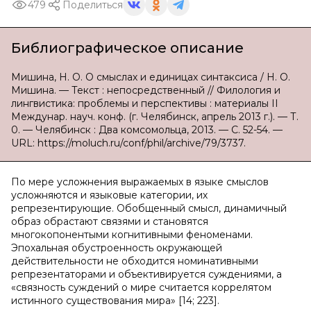
479
Поделиться
Библиографическое описание
Мишина, Н. О. О смыслах и единицах синтаксиса / Н. О.
Мишина. — Текст : непосредственный // Филология и
лингвистика: проблемы и перспективы : материалы II
Междунар. науч. конф. (г. Челябинск, апрель 2013 г.). — Т.
0. — Челябинск : Два комсомольца, 2013. — С. 52-54. —
URL: https://moluch.ru/conf/phil/archive/79/3737.
По мере усложнения выражаемых в языке смыслов
усложняются и языковые категории, их
репрезентирующие. Обобщенный смысл, динамичный
образ обрастают связями и становятся
многокопонентыми когнитивными феноменами.
Эпохальная обустроенность окружающей
действительности не обходится номинативными
репрезентаторами и объективируется суждениями, а
«связность суждений о мире считается коррелятом
истинного существования мира» [14; 223].