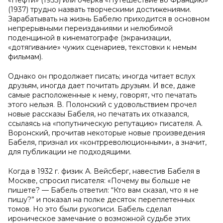
«Нефти» (1933) или очерка «Путешествие во Францию»
(1937) трудно назвать творческими достижениями.
Зарабатывать на жизнь Бабелю приходится в основном
непрерывными переизданиями и нелюбимой
поденщиной в кинематографе (экранизации,
«дотягивание» чужих сценариев, текстовки к немым
фильмам).
Однако он продолжает писать; иногда читает вслух
друзьям, иногда дает почитать друзьям. И все, даже
самые расположенные к нему, говорят, что печатать
этого нельзя. В. Полонский с удовольствием прочел
новые рассказы Бабеля, но печатать их отказался,
ссылаясь на «попутническую репутацию» писателя. А.
Воронский, прочитав некоторые новые произведения
Бабеля, признал их «контрреволюционными», а значит,
для публикации не подходящими.
Когда в 1932 г. физик А. Вейсберг, навестив Бабеля в
Москве, спросил писателя: «Почему вы больше не
пишете? — Бабель ответил: “Кто вам сказал, что я не
пишу?” и показал на полке десяток переплетенных
томов. Но это были рукописи. Бабель сделал
ироническое замечание о возможной судьбе этих