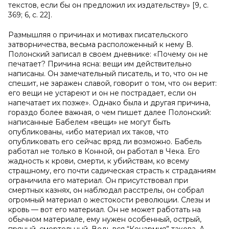
текстов, если бы он предложил их издательству» [9, с.
369; 6, с. 22].
Размышляя о причинах и мотивах писательского
затворничества, весьма расположенный к нему В.
Полонский записал в своем дневнике: «Почему он не
печатает? Причина ясна: вещи им действительно
написаны. Он замечательный писатель, и то, что он не
спешит, не заражен славой, говорит о том, что он верит:
его вещи не устареют и он не пострадает, если он
напечатает их позже». Однако была и другая причина,
гораздо более важная, о чем пишет далее Полонский:
написанные Бабелем «вещи» не могут быть
опубликованы, «ибо материал их таков, что
опубликовать его сейчас вряд ли возможно. Бабель
работал не только в Конной, он работал в Чека. Его
жадность к крови, смерти, к убийствам, ко всему
страшному, его почти садическая страсть к страданиям
ограничила его материал. Он присутствовал при
смертных казнях, он наблюдал расстрелы, он собрал
огромный материал о жестокости революции. Слезы и
кровь — вот его материал. Он не может работать на
обычном материале, ему нужен особенный, острый,