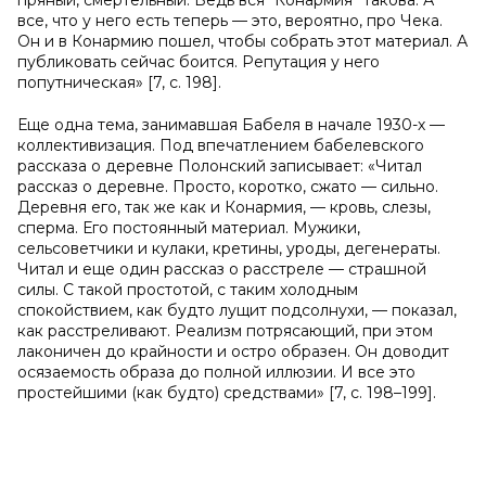
пряный, смертельный. Ведь вся “Конармия” такова. А
все, что у него есть теперь — это, вероятно, про Чека.
Он и в Конармию пошел, чтобы собрать этот материал. А
публиковать сейчас боится. Репутация у него
попутническая» [7, с. 198].
Еще одна тема, занимавшая Бабеля в начале 1930-х —
коллективизация. Под впечатлением бабелевского
рассказа о деревне Полонский записывает: «Читал
рассказ о деревне. Просто, коротко, сжато — сильно.
Деревня его, так же как и Конармия, — кровь, слезы,
сперма. Его постоянный материал. Мужики,
сельсоветчики и кулаки, кретины, уроды, дегенераты.
Читал и еще один рассказ о расстреле — страшной
силы. С такой простотой, с таким холодным
спокойствием, как будто лущит подсолнухи, — показал,
как расстреливают. Реализм потрясающий, при этом
лаконичен до крайности и остро образен. Он доводит
осязаемость образа до полной иллюзии. И все это
простейшими (как будто) средствами» [7, с. 198–199].