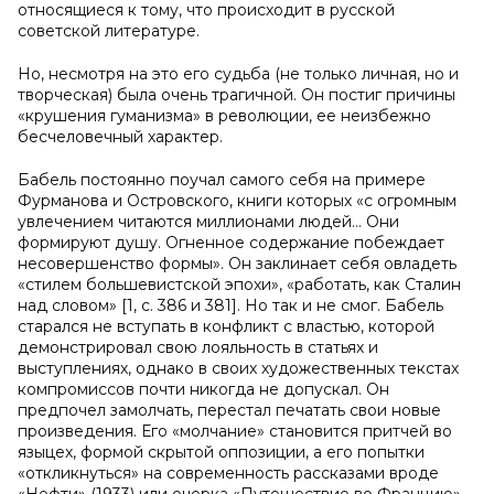
относящиеся к тому, что происходит в русской
советской литературе.
Но, несмотря на это его судьба (не только личная, но и
творческая) была очень трагичной. Он постиг причины
«крушения гуманизма» в революции, ее неизбежно
бесчеловечный характер.
Бабель постоянно поучал самого себя на примере
Фурманова и Островского, книги которых «с огромным
увлечением читаются миллионами людей… Они
формируют душу. Огненное содержание побеждает
несовершенство формы». Он заклинает себя овладеть
«стилем большевистской эпохи», «работать, как Сталин
над словом» [1, с. 386 и 381]. Но так и не смог. Бабель
старался не вступать в конфликт с властью, которой
демонстрировал свою лояльность в статьях и
выступлениях, однако в своих художественных текстах
компромиссов почти никогда не допускал. Он
предпочел замолчать, перестал печатать свои новые
произведения. Его «молчание» становится притчей во
языцех, формой скрытой оппозиции, а его попытки
«откликнуться» на современность рассказами вроде