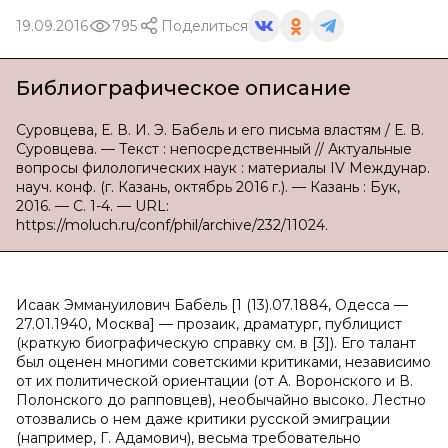
19.09.2016
795
Поделиться
Библиографическое описание
Суровцева, Е. В. И. Э. Бабель и его письма властям / Е. В.
Суровцева. — Текст : непосредственный // Актуальные
вопросы филологических наук : материалы IV Междунар.
науч. конф. (г. Казань, октябрь 2016 г.). — Казань : Бук,
2016. — С. 1-4. — URL:
https://moluch.ru/conf/phil/archive/232/11024.
Исаак Эммануилович Бабель [1 (13).07.1884, Одесса —
27.01.1940, Москва] — прозаик, драматург, публицист
(краткую биографическую справку см. в [3]). Его талант
был оценен многими советскими критиками, независимо
от их политической ориентации (от А. Воронского и В.
Полонского до рапповцев), необычайно высоко. Лестно
отозвались о нем даже критики русской эмиграции
(например, Г. Адамович), весьма требовательно