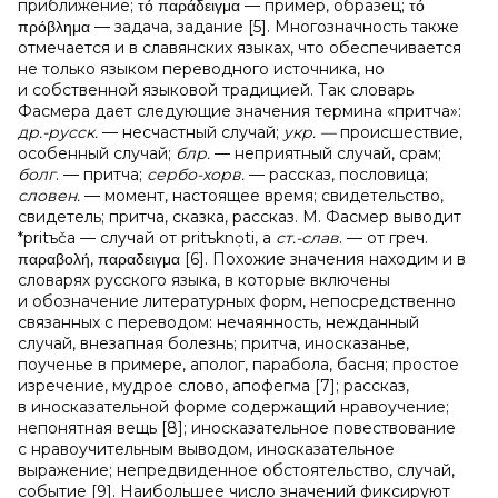
приближение; τό παράδειγμα — пример, образец; τό
πρόβλημα — задача, задание [5]. Многозначность также
отмечается и в славянских языках, что обеспечивается
не только языком переводного источника, но
и собственной языковой традицией. Так словарь
Фасмера дает следующие значения термина «притча»:
др.-русск.
— несчастный случай;
укр. —
происшествие,
особенный случай;
блр.
— неприятный случай, срам;
болг
. — притча;
сербо-хорв.
— рассказ, пословица;
словен.
— момент, настоящее время; свидетельство,
свидетель; притча, сказка, рассказ. М. Фасмер выводит
*pritъčа — случай от pritъknọti, а
ст.-слав
. — от греч.
παραβολή, παραδειγμα [6]. Похожие значения находим и в
словарях русского языка, в которые включены
и обозначение литературных форм, непосредственно
связанных с переводом: нечаянность, нежданный
случай, внезапная болезнь; притча, иносказанье,
поученье в примере, аполог, парабола, басня; простое
изречение, мудрое слово, апофегма [7]; рассказ,
в иносказательной форме содержащий нравоучение;
непонятная вещь [8]; иносказательное повествование
с нравоучительным выводом, иносказательное
выражение; непредвиденное обстоятельство, случай,
событие [9]. Наибольшее число значений фиксируют