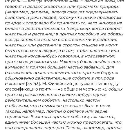
их роль — всегда второстепенная. В басне во всем, что
говорят и делают животные или предметы природы
(например, деревья), всегда следует подразумевать
действия и речи людей, потому что иначе предметам
природы следовало бы приписать то, чего никогда не
бывает в действительности (например, когда говорят
животные и растения); в притчах подобные же образы
всегда остаются вполне естественными и действия
животных или растений в строгом смысле не могут
быть относимы к людям; а о том, чтобы растения или
животные когда-нибудь говорили, в новозаветных
притчах не упоминается. Наконец, басня вообще есть
вымысел и притом большей частью забавный; для
разъяснения нравственных истин в притчах берутся
обыкновенно действительные события в природе
и жизни»
[25; 43]. М. Фивейский допускает лишь одну
классификацию притч — на общие и частные:
«В общих
притчах рассказывается о каком-нибудь одном
действительном событии, настолько частом
и обычном, что о вымысле не может быть и речи.
Таковы, например, притчи о сеятеле или зерне
горчичном. В частных притчах события, так сказать,
единичнее; большей частью можно предполагать, что
они совершались один раз. Такова, например, притча