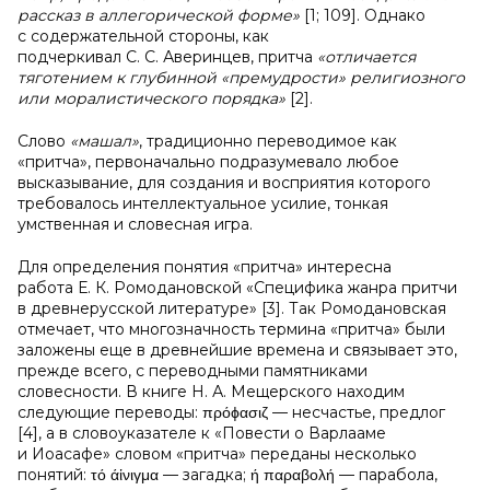
рассказ в аллегорической форме»
[1; 109]. Однако
с содержательной стороны, как
подчеркивал С. С. Аверинцев, притча
«отличается
тяготением к глубинной «премудрости» религиозного
или моралистического порядка»
[2].
Слово
«машал»
, традиционно переводимое как
«притча», первоначально подразумевало любое
высказывание, для создания и восприятия которого
требовалось интеллектуальное усилие, тонкая
умственная и словесная игра.
Для определения понятия «притча» интересна
работа Е. К. Ромодановской «Специфика жанра притчи
в древнерусской литературе» [3]. Так Ромодановская
отмечает, что многозначность термина «притча» были
заложены еще в древнейшие времена и связывает это,
прежде всего, с переводными памятниками
словесности. В книге Н. А. Мещерского находим
следующие переводы: πρόϕασιζ — несчастье, предлог
[4], а в словоуказателе к «Повести о Варлааме
и Иоасафе» словом «притча» переданы несколько
понятий: τό άἱνιγμα — загадка; ή παραβολή — парабола,