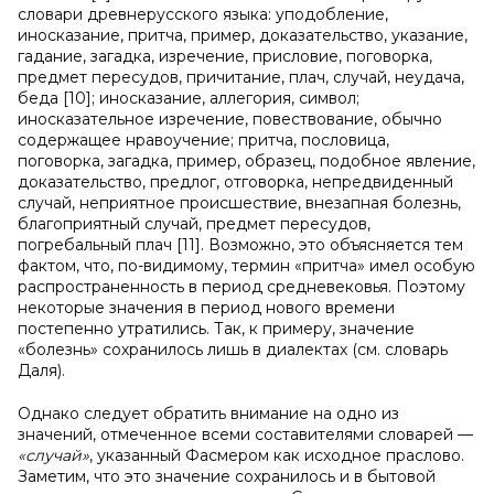
словари древнерусского языка: уподобление,
иносказание, притча, пример, доказательство, указание,
гадание, загадка, изречение, присловие, поговорка,
предмет пересудов, причитание, плач, случай, неудача,
беда [10]; иносказание, аллегория, символ;
иносказательное изречение, повествование, обычно
содержащее нравоучение; притча, пословица,
поговорка, загадка, пример, образец, подобное явление,
доказательство, предлог, отговорка, непредвиденный
случай, неприятное происшествие, внезапная болезнь,
благоприятный случай, предмет пересудов,
погребальный плач [11]. Возможно, это объясняется тем
фактом, что, по-видимому, термин «притча» имел особую
распространенность в период средневековья. Поэтому
некоторые значения в период нового времени
постепенно утратились. Так, к примеру, значение
«болезнь» сохранилось лишь в диалектах (см. словарь
Даля).
Однако следует обратить внимание на одно из
значений, отмеченное всеми составителями словарей —
«случай»
, указанный Фасмером как исходное праслово.
Заметим, что это значение сохранилось и в бытовой