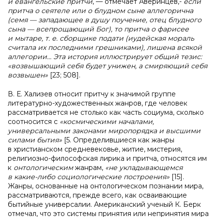
и евангельские притчи
, — отмечает Аверинцев,-
если
притча о сеятеле или о блудном сыне аллегорична
(семя — западающее в душу поучение, отец блудного
сына — всепрощающий Бог), то притча о фарисее
и мытаре, т. е. сборщике подати (иудейская мораль
считала их последними грешниками), лишена всякой
аллегории… Эта история иллюстрирует общий тезис:
«возвышающий себя будет унижен, а смиряющий себя
возвышен»
[23; 508].
В. Е. Хализев относит притчу к значимой группе
литературно-художественных жанров, где человек
рассматривается не столько как часть социума, сколько
соотносится с
«космическими началами,
универсальными законами миропорядка и высшими
силами бытия»
[5. Определившиеся как жанры
в христианском средневековье, житие, мистерия,
религиозно-философская лирика и притча, относятся им
к
онтологическим
жанрам,
«не укладывающемся
в какие-либо социологические построения»
[15].
Жанры, основанные на онтологическом познании мира,
рассматриваются, прежде всего, как осваивающие
бытийные универсалии. Американский ученый К. Берк
отмечал, что это системы принятия или непринятия мира