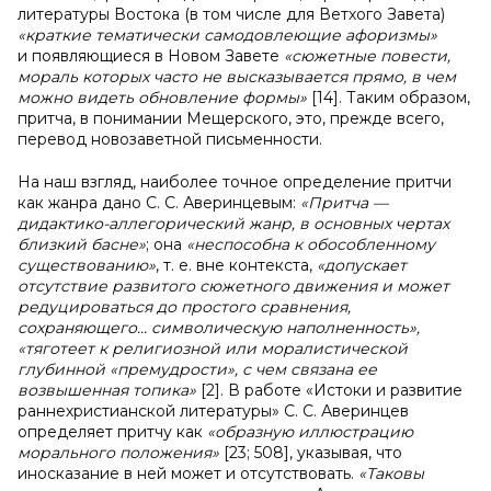
литературы Востока (в том числе для Ветхого Завета)
«краткие тематически самодовлеющие афоризмы»
и появляющиеся в Новом Завете
«сюжетные повести,
мораль которых часто не высказывается прямо, в чем
можно видеть обновление формы»
[14]. Таким образом,
притча, в понимании Мещерского, это, прежде всего,
перевод новозаветной письменности.
На наш взгляд, наиболее точное определение притчи
как жанра дано С. С. Аверинцевым:
«Притча —
дидактико-аллегорический жанр, в основных чертах
близкий басне»
; она
«неспособна к обособленному
существованию»
, т. е. вне контекста,
«допускает
отсутствие развитого сюжетного движения и может
редуцироваться до простого сравнения,
сохраняющего… символическую наполненность»,
«тяготеет к религиозной или моралистической
глубинной «премудрости», с чем связана ее
возвышенная топика»
[2]. В работе «Истоки и развитие
раннехристианской литературы» С. С. Аверинцев
определяет притчу как
«образную иллюстрацию
морального положения»
[23; 508], указывая, что
иносказание в ней может и отсутствовать.
«Таковы