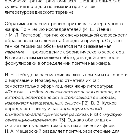
речи: «эка притча приключилась». Следовательно, это
существенно и для понимания притчи как
литературоведческого термина.
Обратимся к рассмотрению притчи как литературного
жанра. По мнению исследователей (И. Ш. Левин
и М. Л. Гаспаров), притча как жанр изящной словесности
образовалась из элемента беседы и примера. Однако
тем же термином обозначается и так называемая
паремия
— произведение афористического характера.
В связи с этим мы можем наблюдать двойственность
формулировки в определении притчи как жанра.
И. Н. Лебедева рассматривала лишь притчи из «Повести
о Варлааме и Иоасафе», но отметила их как
самостоятельно оформившийся жанр литературы:
«Притча — небольшая самостоятельная новелла, из
которой, аллегорически истолковывая ее образы,
извлекают назидательный смысл»
[12]. В. В. Кусков
определяет притчу и как
«нравоучительный
символико-аллегорический рассказ»
, и как
«мудрую
сентенцию-изречение»
[13]. Однако оба вида он
считает лишь элементом больших эпических форм.
Н. А. Мещерский разделяет притчи, характерные для