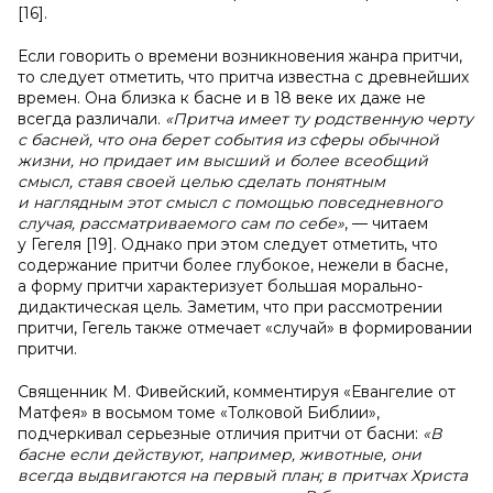
[16].
Если говорить о времени возникновения жанра притчи,
то следует отметить, что притча известна с древнейших
времен. Она близка к басне и в 18 веке их даже не
всегда различали.
«Притча имеет ту родственную черту
с басней, что она берет события из сферы обычной
жизни, но придает им высший и более всеобщий
смысл, ставя своей целью сделать понятным
и наглядным этот смысл с помощью повседневного
случая, рассматриваемого сам по себе»
, — читаем
у Гегеля [19]. Однако при этом следует отметить, что
содержание притчи более глубокое, нежели в басне,
а форму притчи характеризует большая морально-
дидактическая цель. Заметим, что при рассмотрении
притчи, Гегель также отмечает «случай» в формировании
притчи.
Священник М. Фивейский, комментируя «Евангелие от
Матфея» в восьмом томе «Толковой Библии»,
подчеркивал серьезные отличия притчи от басни:
«В
басне если действуют, например, животные, они
всегда выдвигаются на первый план; в притчах Христа