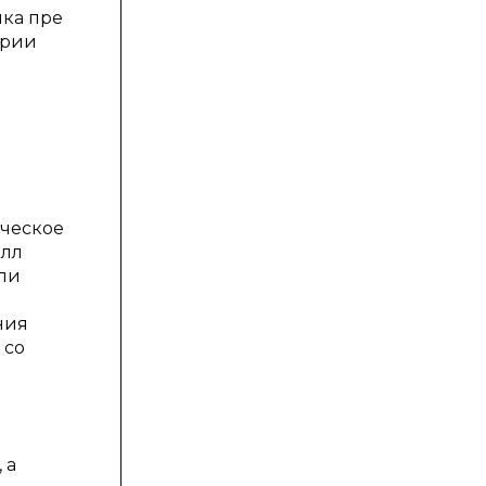
ика пре
ории
ическое
алл
ли
ния
 со
 а