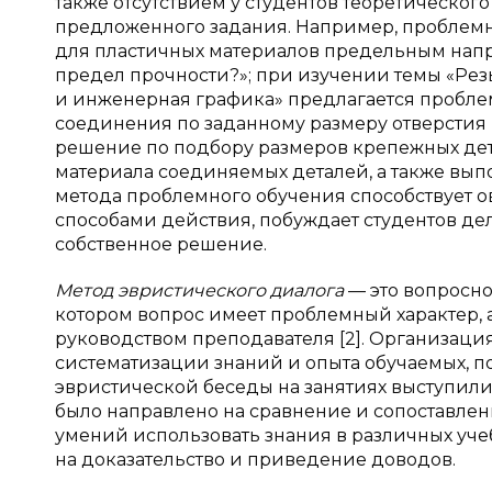
также отсутствием у студентов теоретическог
предложенного задания. Например, проблемн
для пластичных материалов предельным напря
предел прочности?»; при изучении темы «Р
и инженерная графика» предлагается пробле
соединения по заданному размеру отверстия 
решение по подбору размеров крепежных дета
материала соединяемых деталей, а также вы
метода проблемного обучения способствует
способами действия, побуждает студентов дел
собственное решение.
Метод эвристического диалога
— это вопросно
котором вопрос имеет проблемный характер, а
руководством преподавателя [2]. Организаци
систематизации знаний и опыта обучаемых, п
эвристической беседы на занятиях выступил
было направлено на сравнение и сопоставлен
умений использовать знания в различных уче
на доказательство и приведение доводов.