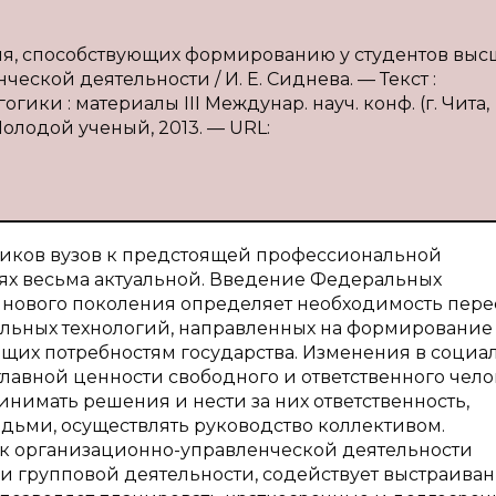
ния, способствующих формированию у студентов вы
ской деятельности / И. Е. Сиднева. — Текст :
ики : материалы III Междунар. науч. конф. (г. Чита,
 Молодой ученый, 2013. — URL:
иков вузов к предстоящей профессиональной
иях весьма актуальной. Введение Федеральных
в нового поколения определяет необходимость пере
ельных технологий, направленных на формирование
щих потребностям государства. Изменения в социа
лавной ценности свободного и ответственного чело
нимать решения и нести за них ответственность,
дьми, осуществлять руководство коллективом.
 к организационно-управленческой деятельности
 групповой деятельности, содействует выстраива