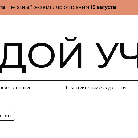
ста
, печатный экземпляр отправим
19 августа
ДОЙ У
нференции
Тематические журналы
колы