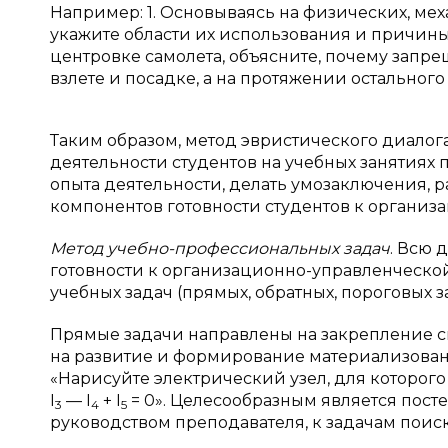
Например: 1. Основываясь на физических, мех
укажите области их использования и причины 
центровке самолета, объясните, почему запр
взлете и посадке, а на протяжении остального 
Таким образом, метод эвристического диалог
деятельности студентов на учебных занятиях
опыта деятельности, делать умозаключения,
компонентов готовности студентов к организ
Метод учебно-профессиональных задач
. Всю 
готовности к организационно-управленческо
учебных задач (прямых, обратных, пороговых зад
Прямые задачи направлены на закрепление с
на развитие и формирование материализован
«Нарисуйте электрический узел, для которого
I
—
I
+
I
= 0». Целесообразным является пост
3
4
5
руководством преподавателя, к задачам поис