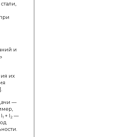
стали,
 при
аний и
ь
ния их
ия
.
дачи —
имер,
:
I
+
I
—
1
2
под
ьности.