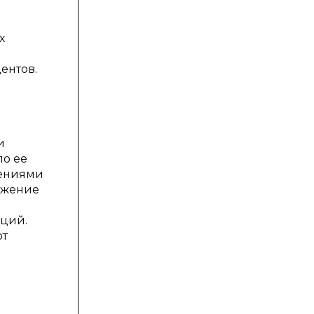
х
ентов.
и
по ее
мениями
ожение
аций.
ют