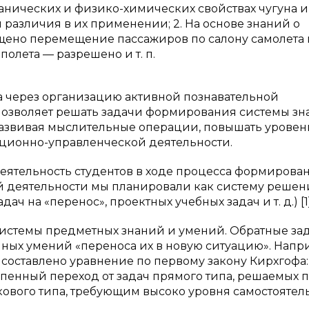
анических и физико-химических свойствах чугуна и 
различия в их применении; 2. На основе знаний о
ещено перемещение пассажиров по салону самолета
полета — разрешено и т. п.
а через организацию активной познавательной
 позволяет решать задачи формирования системы зн
 развивая мыслительные операции, повышать уровен
ационно-управленческой деятельности.
деятельность студентов в ходе процесса формирова
й деятельности мы планировали как систему решен
ач на «перенос», проектных учебных задач и т. д.) [1]
истемы предметных знаний и умений. Обратные за
ных умений «переноса их в новую ситуацию». Напр
 составлено уравнение по первому закону Кирхгофа
епенный переход от задач прямого типа, решаемых 
кового типа, требующим высоко уровня самостоятел