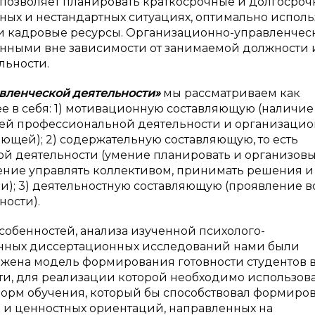
позволяет планировать краткосрочные и долгосро
тных и нестандартных ситуациях, оптимально исполь
и кадровые ресурсы. Организационно-управленчес
ванными вне зависимости от занимаемой должности 
льности.
авленческой деятельности»
мы рассматриваем как
е в себя: 1) мотивационную составляющую (наличие
ей профессиональной деятельности и организацио
ющей); 2) содержательную составляющую, то есть
ой деятельности (умение планировать и организовы
мение управлять коллективом, принимать решения и
); 3) деятельностную составляющую (проявление в
ности).
собенностей, анализа изученной психолого-
енных диссертационных исследований нами были
жена модель формирования готовности студентов в
и, для реализации которой необходимо использов
форм обучения, который бы способствовал формиро
 и ценностных ориентаций, направленных на