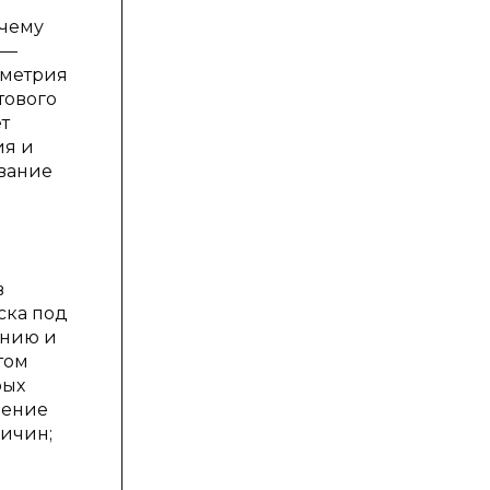
очему
 —
ометрия
тового
т
ия и
ование
в
ска под
ению и
том
рых
ление
ричин;