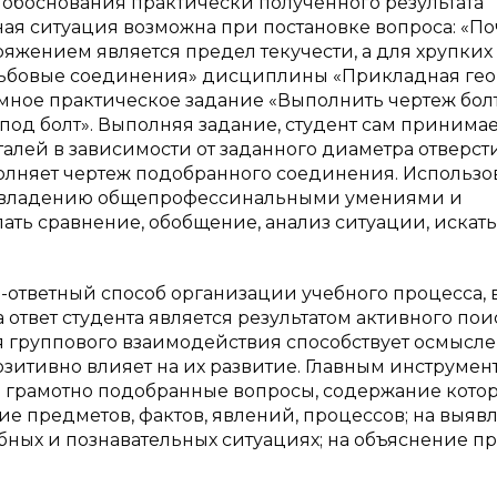
о обоснования практически полученного результата
ая ситуация возможна при постановке вопроса: «П
жением является предел текучести, а для хрупких
езьбовые соединения» дисциплины «Прикладная ге
мное практическое задание «Выполнить чертеж бол
под болт». Выполняя задание, студент сам принимае
лей в зависимости от заданного диаметра отверст
полняет чертеж подобранного соединения. Использ
 овладению общепрофессинальными умениями и
ать сравнение, обобщение, анализ ситуации, искать
-ответный способ организации учебного процесса, 
 ответ студента является результатом активного пои
я группового взаимодействия способствует осмысл
озитивно влияет на их развитие. Главным инструмен
и грамотно подобранные вопросы, содержание кото
ие предметов, фактов, явлений, процессов; на выяв
бных и познавательных ситуациях; на объяснение п