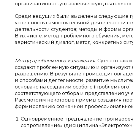
организационно-управленческую деятельност
Среди ведущих были выделены следующие гр
успешность самостоятельной деятельности с
деятельности студентов; методы и формы орг
В их числе: метод проблемного обучения, ме
эвристический диалог, метод конкретных сит
Метод проблемного изложения
. Суть его зак
создают проблемную ситуацию и организуют а
разрешению. В результате происходит овл
и способами деятельности, развитие мыслите
основано на создании особого (проблемного) т
соответствующего отбора и представления уч
Рассмотрим некоторые приемы создания проб
формированию сознанной профессионально
Одновременное предъявление противоречив
сопротивление» (дисциплина «Электротехни