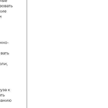
чные
зовать
кие
и
нно-
вать
оли,
уза к
ать
ванию