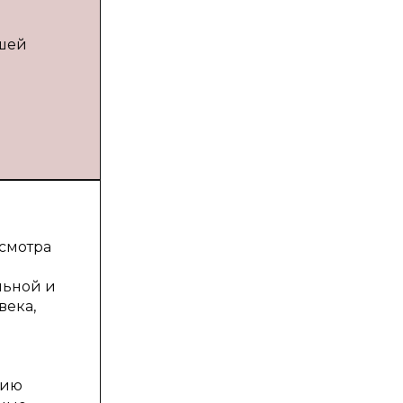
сшей
смотра
льной и
века,
нию