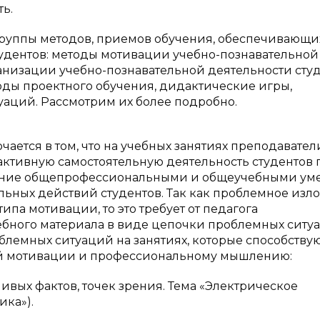
ь.
уппы методов, приемов обучения, обеспечивающи
тудентов: методы мотивации учебно-познавательной
анизации учебно-познавательной деятельности студ
тоды проектного обучения, дидактические игры,
уаций. Рассмотрим их более подробно.
лючается в том, что на учебных занятиях преподавател
ктивную самостоятельную деятельность студентов 
адение общепрофессиональными и общеучебными у
льных действий студентов. Так как проблемное изл
ипа мотивации, то это требует от педагога
ебного материала в виде цепочки проблемных ситу
лемных ситуаций на занятиях, которые способству
й мотивации и профессиональному мышлению:
ых фактов, точек зрения. Тема «Электрическое
ка»).