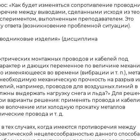
ос: «Как будет изменяться сопротивление проводн
воречие между выводами, сделанными исходя из те
спериментом, выполненным преподавателем. Это
у ответа (возникновение проблемной ситуации).
роводниковые изделия» (дисциплина
ектрических монтажных проводов и кабелей под
характер и дающих переменное по величине механ
о изменяющееся во времени (вибрации и т. п.), мет
 необходимую механическую прочность на разрыв и
елий, например, проводов для воздушных линий в
должны выдержать нагрузку снега и льда?» Для реше
ои варианты решения: применять провода и кабели
ое волочение или холодную прокатку металлов
ические провода и т. д.
 в тех случаях, когда имеются противоречия между
актической нецелесообразностью данного способа,