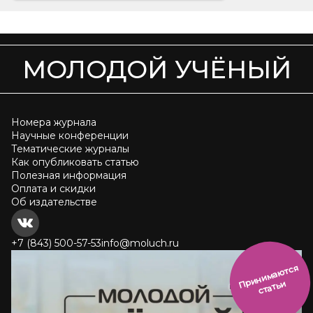
МОЛОДОЙ УЧЁНЫЙ
Номера журнала
Научные конференции
Тематические журналы
Как опубликовать статью
Полезная информация
Оплата и скидки
Об издательстве
+7 (843) 500-57-53
info@moluch.ru
и
н
и
м
а
ют
с
я
ст
ать
П
р
и