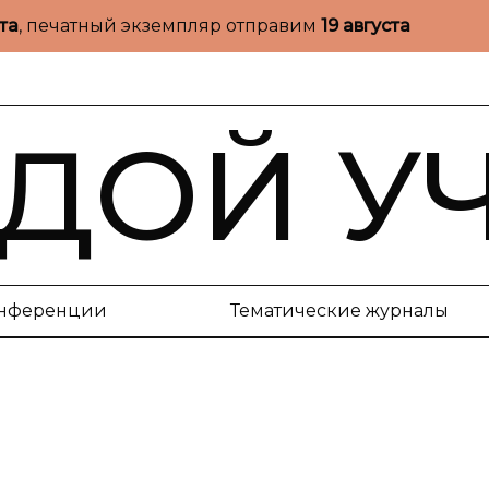
ста
, печатный экземпляр отправим
19 августа
ДОЙ У
нференции
Тематические журналы