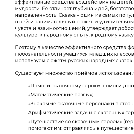
эффективные средства воздействия на детей.
мудрости. Её отличает глубина идей, богатст
направленность. Сказка – один из самых поп
в ней и занимательный сюжет, и удивительны
чувств и взаимоотношений, утверждает доброт
культуре, к народному опыту, к родному языку
Поэтому в качестве эффективного средства ф
любознательности учащихся младших классо
используем сюжеты русских народных сказок на
Существует множество приёмов использования
«Помоги сказочному герою»: помоги док
«Математические пазлы»;
«Знакомые сказочные персонажи в стран
Арифметические задачи о сказочных гер
«Путешествие со сказочным героем» (ге
помогают им: отправляясь в путешестви