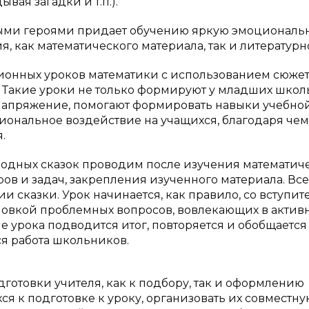
вая загадки и т.п.).
ными героями придает обучению яркую эмоциональ
, как математического материала, так и литературн
онных уроков математики с использованием сюже
х. Такие уроки не только формируют у младших шко
 напряжение, помогают формировать навыки учебно
иональное воздействие на учащихся, благодаря чем
.
родных сказок проводим после изучения математич
ов и задач, закрепления изученного материала. Все
и сказки. Урок начинается, как правило, со вступит
ановкой проблемных вопросов, вовлекающих в актив
пе урока подводится итог, повторяется и обобщается
я работа школьников.
готовки учителя, как к подбору, так и оформлению
я к подготовке к уроку, организовать их совместну