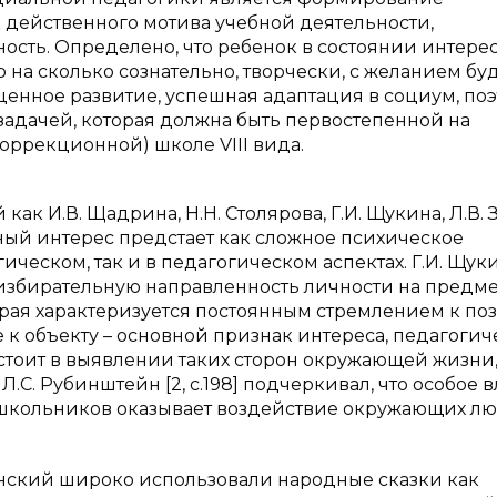
к действенного мотива учебной деятельности,
сть. Определено, что ребенок в состоянии интере
о на сколько сознательно, творчески, с желанием бу
ценное развитие, успешная адаптация в социум, по
задачей, которая должна быть первостепенной на
(коррекционной) школе
VIII
вида.
как И.В. Щадрина, Н.Н. Столярова, Г.И. Щукина, Л.В. 
льный интерес предстает как сложное психическое
ческом, так и в педагогическом аспектах. Г.И. Щукин
 избирательную направленность личности на предм
рая характеризуется постоянным стремлением к по
 к объекту – основной признак интереса, педагоги
стоит в выявлении таких сторон окружающей жизни
.С. Рубинштейн [2, с.198] подчеркивал, что особое 
школьников оказывает воздействие окружающих лю
линский широко использовали народные сказки как