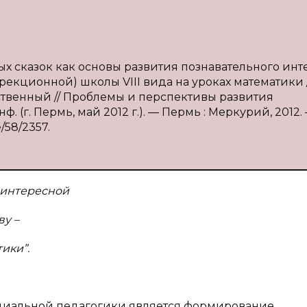
ых сказок как основы развития познавательного инт
кционной) школы VIII вида на уроках математики / 
едственный // Проблемы и перспективы развития
. (г. Пермь, май 2012 г.). — Пермь : Меркурий, 2012. 
e/58/2357.
 интересной
ву –
ики”.
ециальной педагогики является формирование