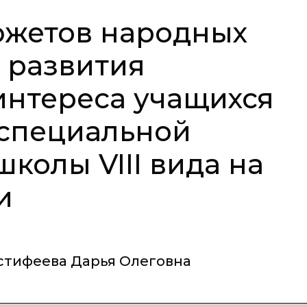
южетов народных
ы развития
интереса учащихся
 специальной
колы VIII вида на
и
стифеева Дарья Олеговна