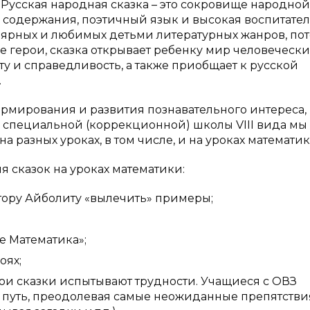
 Русская народная сказка – это сокровище народной
во содержания, поэтичный язык и высокая воспитате
улярных и любимых детьми литературных жанров, пот
е герои, сказка открывает ребенку мир человечески
у и справедливость, а также приобщает к русской
.
ормирования и развития познавательного интереса,
в специальной (коррекционной) школы
VIII
вида мы
 разных уроках, в том числе, и на уроках математик
 сказок на уроках математики:
тору Айболиту «вылечить» примеры;
е Математика»;
оях;
рои сказки испытывают трудности. Учащиеся с ОВЗ
е путь, преодолевая самые неожиданные препятстви