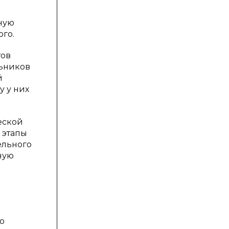
ную
ого.
тов
льников
й
у у них
еской
 этапы
ельного
ную
ю