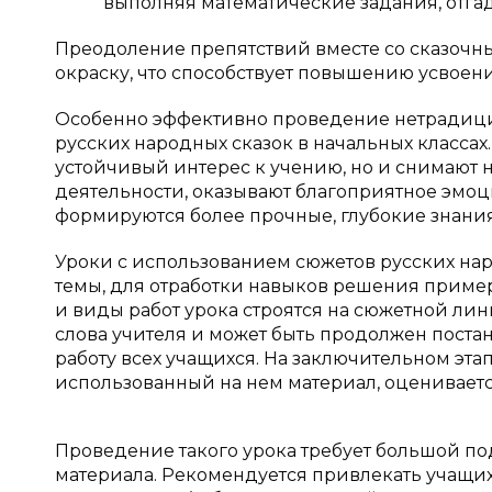
выполняя математические задания, отгады
Преодоление препятствий вместе со сказоч
окраску, что способствует повышению усвоения
Особенно эффективно проведение нетрадици
русских народных сказок в начальных класса
устойчивый интерес к учению, но и снимают
деятельности, оказывают благоприятное эмоц
формируются более прочные, глубокие знания
Уроки с использованием сюжетов русских на
темы, для отработки навыков решения пример
и виды работ урока строятся на сюжетной лини
слова учителя и может быть продолжен пост
работу всех учащихся. На заключительном эта
использованный на нем материал, оцениваетс
Проведение такого урока требует большой под
материала. Рекомендуется привлекать учащихс