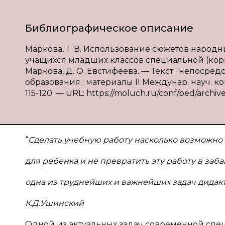
Библиографическое описание
Маркова, Т. В. Использование сюжетов народн
учащихся младших классов специальной (корре
Маркова, Д. О. Евстифеева. — Текст : непоср
образования : материалы II Междунар. науч. конф
115-120. — URL: https://moluch.ru/conf/ped/archiv
“
Сделать учебную работу насколько возможно
для ребенка и не превратить эту работу в заба
одна из труднейших и важнейших задач дидакт
К.Д.Ушинский
Одной из актуальных задач современной сп