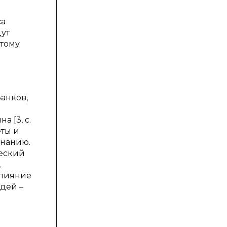
са
дут
этому
Занков,
а [3, с.
еты и
знанию.
ческий
,
влияние
дей –