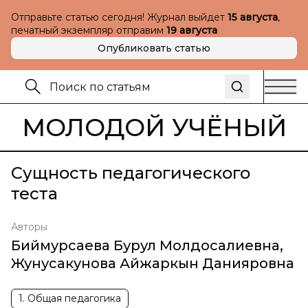
Отправьте статью сегодня! Журнал выйдет
15 августа
,
печатный экземпляр отправим
19 августа
Опубликовать статью
МОЛОДОЙ УЧЁНЫЙ
Сущность педагогического
теста
Авторы
Биймурсаева Бурул Молдосалиевна
,
Жунусакунова Айжаркын Данияровна
1. Общая педагогика