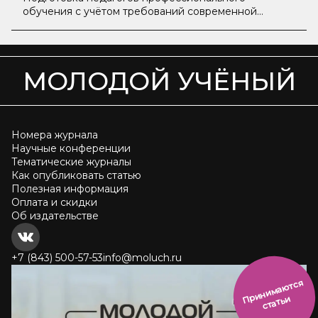
обучения с учётом требований современной
системы образования
МОЛОДОЙ УЧЁНЫЙ
Номера журнала
Научные конференции
Тематические журналы
Как опубликовать статью
Полезная информация
Оплата и скидки
Об издательстве
+7 (843) 500-57-53
info@moluch.ru
и
н
и
м
а
ют
с
я
ст
ать
П
р
и