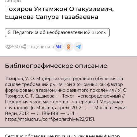
Авторы
Тохиров Уктамжон Отакузиевич
,
Ещанова Сапура Тазабаевна
5. Педагогика общеобразовательной школы
560
Поделиться
Библиографическое описание
Тохиров, У. О. Модернизация трудового обучения на
основе требований рыночной экономики как фактор
формирования гармонично развитого поколения / У. О.
Тохиров, С. Т. Ещанова. — Текст : непосредственный //
Педагогическое мастерство : материалы I Междунар.
науч. конф. (г. Москва, апрель 2012 г.). — Москва : Буки-
Веди, 2012. — С. 186-188. — URL:
https://moluch.ru/conf/ped/archive/22/2151.
Сегодня образование признано как важный фактор