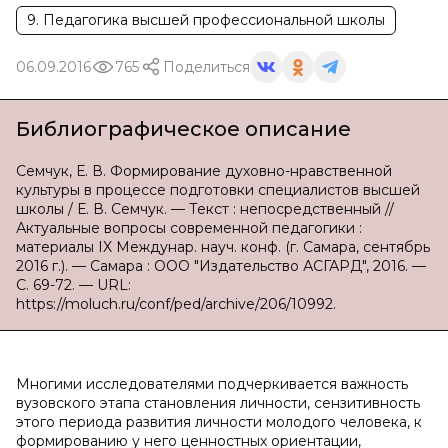
9. Педагогика высшей профессиональной школы
06.09.2016
765
Поделиться
Библиографическое описание
Семчук, Е. В. Формирование духовно-нравственной
культуры в процессе подготовки специалистов высшей
школы / Е. В. Семчук. — Текст : непосредственный //
Актуальные вопросы современной педагогики :
материалы IX Междунар. науч. конф. (г. Самара, сентябрь
2016 г.). — Самара : ООО "Издательство АСГАРД", 2016. —
С. 69-72. — URL:
https://moluch.ru/conf/ped/archive/206/10992.
Многими исследователями подчеркивается важность
вузовского этапа становления личности, сензитивность
этого периода развития личности молодого человека, к
формированию у него ценностных ориентации,