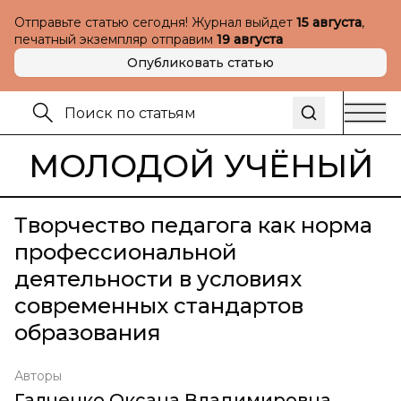
Отправьте статью сегодня! Журнал выйдет
15 августа
,
печатный экземпляр отправим
19 августа
Опубликовать статью
МОЛОДОЙ УЧЁНЫЙ
Творчество педагога как норма
профессиональной
деятельности в условиях
современных стандартов
образования
Авторы
Галченко Оксана Владимировна
,