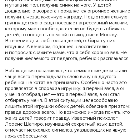
и упала на пол, получив синяк на ноге. У детей
дошкольного возраста проявляется огромное желание
получить незаслуженную награду. Подготовительную
группу детского сада посещает агрессивный мальчик,
которому мама пообещала: если не будешь обижать
детей, то поедешь со мной в выходные в Москву.
В течение дня Глеб толкал детей, отбирал у них
игрушки. А вечером, подошел к воспитателю
и попросил: скажите маме, что я себя хорошо вел. Не
получив желаемого от педагога, ребенок расплакался.
Наблюдения показывают, что семилетние дети стали
чаще всего перекладывать свою вину на другого
ребенка, не хотят ее признавать. Особенно часто это
проявляется в спорах за игрушку: я первый взял, а он
у меня отобрал, нет — это я первый взял, а он стал
отбирать у меня. В этой ситуации целесообразно
лишить этой игрушки обоих детей, объяснив при этом:
правда дороже всего. Но возможно иногда понять, кто
же из детей говорит правду. Известный психолог
Лоренс Шапиро, изучивший секретный язык детей,
отмечает несколько сигналов, указывающих на явную
ложь собеседника: