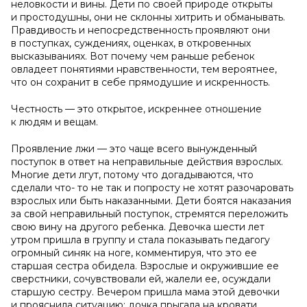
неловкости и вины. Дети по своей природе открыты
и простодушны, они не склонны хитрить и обманывать.
Правдивость и непосредственность проявляют они
в поступках, суждениях, оценках, в откровенных
высказываниях. Вот почему чем раньше ребенок
овладеет понятиями нравственности, тем вероятнее,
что он сохранит в себе прямодушие и искренность.
Честность — это открытое, искреннее отношение
к людям и вещам.
Проявление лжи — это чаще всего вынужденный
поступок в ответ на неправильные действия взрослых.
Многие дети лгут, потому что догадываются, что
сделали что- то не так и попросту не хотят разочаровать
взрослых или быть наказанными. Дети боятся наказания
за свой неправильный поступок, стремятся переложить
свою вину на другого ребенка. Девочка шести лет
утром пришла в группу и стала показывать педагогу
огромный синяк на ноге, комментируя, что это ее
старшая сестра обидела. Взрослые и окружившие ее
сверстники, сочувствовали ей, жалели ее, осуждали
старшую сестру. Вечером пришла мама этой девочки
и прояснила ситуацию: дочка прыгала на кровати