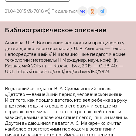
21.04.2015
7818
Поделиться
Библиографическое описание
Алипова, Л. В. Воспитание честности и правдивости у
детей дошкольного возраста / Л. В. Алипова. — Текст :
непосредственный // Инновационные педагогические
технологии : материалы II Междунар. науч. конф. (г.
Казань, май 2015 г.). — Казань : Бук, 2015. — С. 38-40. —
URL: https://moluch.ru/conf/ped/archive/150/7923.
Выдающийся педагог В. А. Сухомлинский писал:
«Детство — важнейший период человеческой жизни.
И от того, как прошло детство, кто вел ребенка за руку
в детские годы, что вошло в его разум и сердце из
окружающего мира — от этого в решающей степени
зависит, каким человеком станет сегодняшний малыш».
Другой выдающийся педагог А. С. Макаренко считал
наиболее ответственным периодом в воспитании
личности раннее детство. Именно в этот период