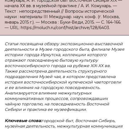
Кожухарь, А. И. Городской быт Восточной Сибири XIX —
начала XX вв. в музейной практике / А. И. Кожухарь. —
Текст : непосредственный // Вопросы исторической
науки : материалы III Междунар. науч. конф. (г. Москва,
январь 2015 г.). — Москва : Буки-Веди, 2015. — С. 164-166.
— URL: https://moluch.ru/conf/hist/archive/128/6403.
Статья посвящена обзору экспозиционно-выставочной
деятельности в Музее городского быта, филиале Музея
истории города Иркутска, коллекции которого
отражают повседневную бытовую культуру
восточносибирского города на рубеже
XIX
-
XX
вв.
Также рассмотрена деятельность структурного
подразделения Музей чая, в котором представлена
история восточносибирской купеческой чаеторговли
и ее влияния на городскую повседневность.
Анализируется влияние межкультурных
коммуникативных процессов, сопровождавших
чайную торговлю, на повседневность Восточной
Сибири и практика ее музеефикации.
Ключевые слова:
городской быт, Восточная Сибирь,
музейная деятельность, межкультурная коммуникация