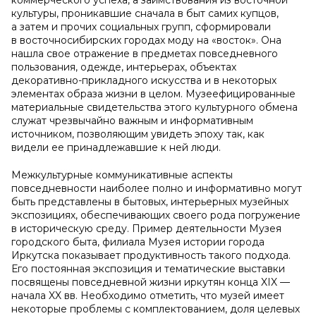
коммерческого успеха, а заимствования из восточной
культуры, проникавшие сначала в быт самих купцов,
а затем и прочих социальных групп, сформировали
в восточносибирских городах моду на «восток». Она
нашла свое отражение в предметах повседневного
пользования, одежде, интерьерах, объектах
декоративно-прикладного искусства и в некоторых
элементах образа жизни в целом. Музеефицированные
материальные свидетельства этого культурного обмена
служат чрезвычайно важным и информативным
источником, позволяющим увидеть эпоху так, как
видели ее принадлежавшие к ней люди.
Межкультурные коммуникативные аспекты
повседневности наиболее полно и информативно могут
быть представлены в бытовых, интерьерных музейных
экспозициях, обеспечивающих своего рода погружение
в историческую среду. Пример деятельности Музея
городского быта, филиала Музея истории города
Иркутска показывает продуктивность такого подхода.
Его постоянная экспозиция и тематические выставки
посвящены повседневной жизни иркутян конца XIX —
начала XX вв. Необходимо отметить, что музей имеет
некоторые проблемы с комплектованием, доля целевых