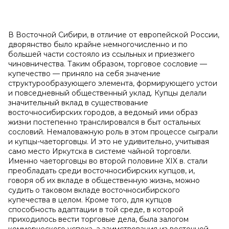
В Восточной Сибири, в отличие от европейской России,
дворянство было крайне немногочисленно и по
большей части состояло из ссыльных и приезжего
чиновничества. Таким образом, торговое сословие —
купечество — приняло на себя значение
структурообразующего элемента, формирующего устои
и повседневный общественный уклад. Купцы делали
значительный вклад в существование
восточносибирских городов, а ведомый ими образ
жизни постепенно транслировался в быт остальных
сословий. Немаловажную роль в этом процессе сыграли
и купцы-чаеторговцы. И это не удивительно, учитывая
само место Иркутска в системе чайной торговли.
Именно чаеторговцы во второй половине XIX в. стали
преобладать среди восточносибирских купцов, и,
говоря об их вкладе в общественную жизнь, можно
судить о таковом вкладе восточносибирского
купечества в целом. Кроме того, для купцов
способность адаптации в той среде, в которой
приходилось вести торговые дела, была залогом