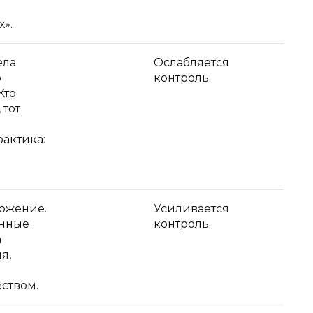
».
ела
Ослабляется
о
контроль.
Кто
 тот
рактика:
ожение.
Усиливается
нные
контроль.
а
я,
еством.