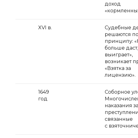
доход
«кормленных
XVI в.
Судебные д
решаются п
принципу: «
больше даст,
выиграет»,
возникает п
«Взятка за
лицензию».
1649
Соборное ул
год
Многочисле
наказания з
преступлени
связанные
с взяточнич