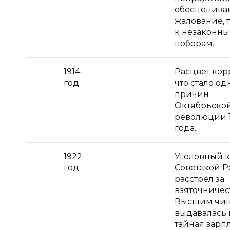
обесценив
жалование, 
к незаконн
поборам.
1914
Расцвет кор
год.
что стало од
причин
Октябрьско
революции 1
года.
1922
Уголовный 
год
Советской 
расстрел за
взяточничес
Высшим чи
выдавалась 
тайная зарпл