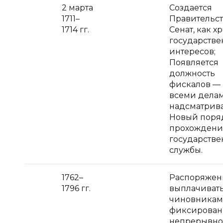
2 марта
Создается
1711–
Правительс
1714 гг.
Сенат, как х
государстве
интересов;
Появляется
должность
фискалов — 
всеми дела
надсматрива
Новый поря
прохождени
государств
службы.
1762–
Распоряжен
1796 гг.
выплачиват
чиновникам
фиксирован
непрерывно