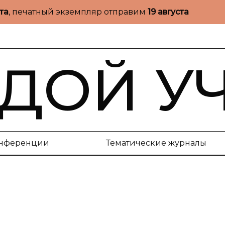
ста
, печатный экземпляр отправим
19 августа
ДОЙ У
нференции
Тематические журналы