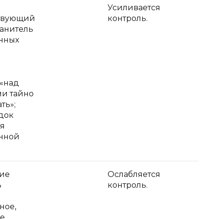
Усиливается
твующий
контроль.
ранитель
нных
«над
ми тайно
ть»;
док
я
енной
ие
Ослабляется
ь
контроль.
ное,
е,