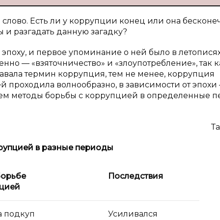
слово. Есть ли у коррупции конец или она бесконе
 и разгадать данную загадку?
поху, и первое упоминание о ней было в летописях 
енно — «взяточничество» и «злоупотребление», так к
знавала термин коррупция, тем не менее, коррупция
ей проходила волнообразно, в зависимости от эпохи
уем методы борьбы с коррупцией в определенные 
Та
рупцией в разные периоды
борьбе
Последствия
пцией
а подкуп
Усиливался