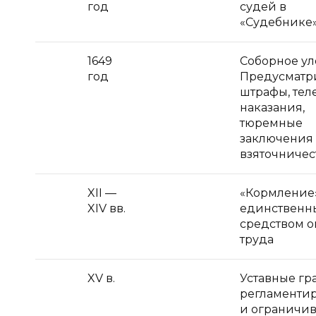
год
судей в
«Судебнике
1649
Соборное ул
год
Предусматр
штрафы, тел
наказания,
тюремные
заключения 
взяточничес
XII —
«Кормление
XIV вв.
единственн
средством о
труда
XV в.
Уставные гр
регламенти
и ограничи