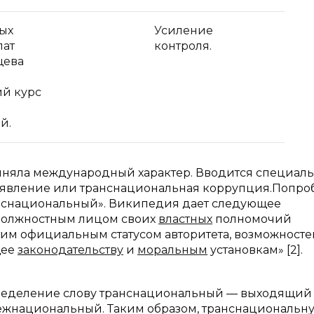
ых
Усиление
лат
контроля.
щева
й курс
й.
иняла международный характер. Вводится специал
 явление или транснациональная коррупция.Попро
анснациональный». Википедия дает следующее
должностным лицом своих
властных
полномочий
 этим официальным статусом авторитета, возможносте
щее
законодательству
и
моральным
установкам» [2].
пределение слову транснациональный — выходящий 
межнациональный. Таким образом, транснациональн