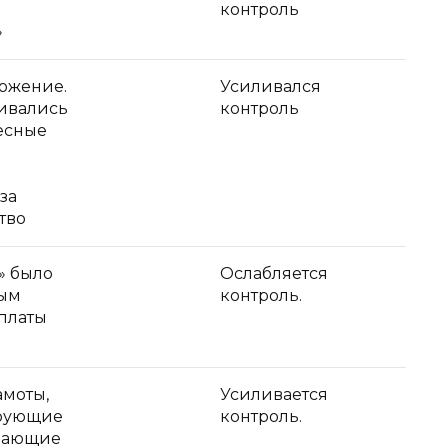
контроль
»
ожение.
Усиливался
ивались
контроль
есные
за
тво
» было
Ослабляется
ым
контроль.
платы
амоты,
Усиливается
рующие
контроль.
вающие