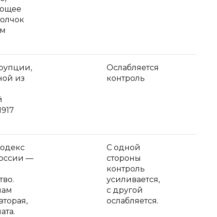
ающее
толчок
ым
рупции,
Ослабляется
ной из
контроль
й
917
кодекс
С одной
России —
стороны
контроль
тво.
усиливается,
нам
с другой
вторая,
ослабляется.
ата.