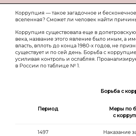
Коррупция — такое загадочное и бесконечное 
вселенная? Сможет ли человек найти причины
Коррупция существовала еще в допетровскую э
века, название этого явление было иным, а им
власть, вплоть до конца 1980-х годов, не при
существует и по сей день. Борьба с коррупци
усиливая контроль и ослабляя. Проанализир
в России по таблице № 1.
Борьба с кор
Период
Меры по 
с корру
1497
Наказание з