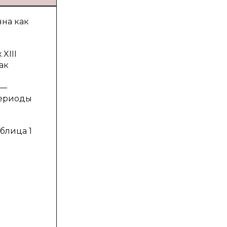
чна как
XIII
ак
 —
периоды
блица 1