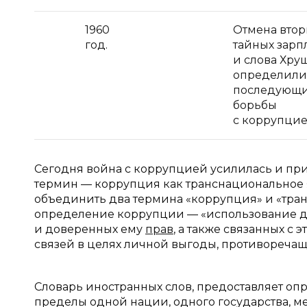
1960
Отмена втор
год.
тайных зарп
и слова Хру
определили
последующи
борьбы
с коррупцие
Сегодня война с коррупцией усилилась и пр
термин — коррупция как транснациональное
объединить два термина «коррупция» и «тр
определение коррупции — «использование 
и доверенных ему
прав
, а также связанных с
связей в целях личной выгоды, противореча
Словарь иностранных слов, предоставляет о
пределы одной нации, одного государства, 