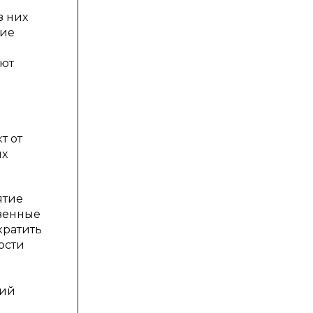
з них
кие
яют
т от
ых
ятие
твенные
кратить
ости
кий