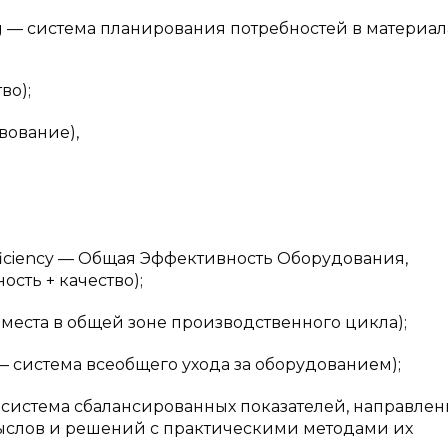
 система планирования потребностей в материала
о);
ование),
;
ciency — Общая Эффективность Оборудования,
сть + качество);
та в общей зоне производственного цикла);
система всеобщего ухода за оборудованием);
стема сбалансированных показателей, направлен
ыслов и решений с практическими методами их