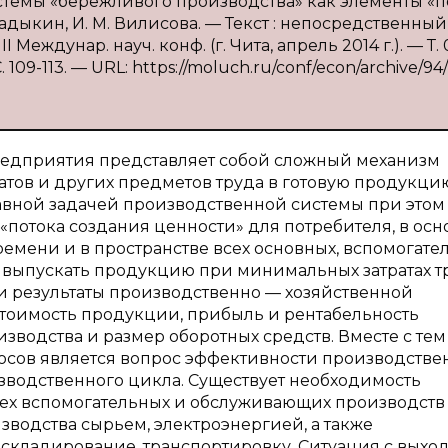
темы «бережливого производства» как элементы «п
адыкин, И. М. Вилисова. — Текст : непосредственный 
Междунар. науч. конф. (г. Чита, апрель 2014 г.). — Т. 
09-113. — URL: https://moluch.ru/conf/econ/archive/94/
едприятия представляет собой сложный механизм
тов и других предметов труда в готовую продукци
авной задачей производственной системы при этом
потока создания ценности» для потребителя, в осн
ремени и в пространстве всех основных, вспомогате
 выпускать продукцию при минимальных затратах т
 и результаты производственно — хозяйственной
стоимость продукции, прибыль и рентабельность
водства и размер оборотных средств. Вместе с тем
осов является вопрос эффективности производстве
зводственного цикла. Существует необходимость
сех вспомогательных и обслуживающих производств
водства сырьем, электроэнергией, а также
складирование, транспортировку. Ситуация с выхо