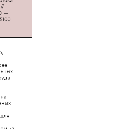
отока
//
0. —
5100.
ю,
ове
льных
руда
 на
нных
 для
дом из