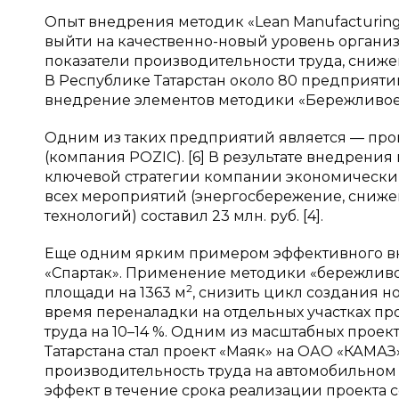
Опыт внедрения методик «Lean Manufacturin
выйти на качественно-новый уровень органи
показатели производительности труда, снижен
В Республике Татарстан около 80 предприят
внедрение элементов методики «Бережливое
Одним из таких предприятий является — пр
(компания POZIC). [6] В результате внедрен
ключевой стратегии компании экономический э
всех мероприятий (энергосбережение, сниж
технологий) составил 23 млн. руб. [4].
Еще одним ярким примером эффективного в
«Спартак». Применение методики «бережливо
2
площади на 1363 м
, снизить цикл создания но
время переналадки на отдельных участках пр
труда на 10–14 %. Одним из масштабных прое
Татарстана стал проект «Маяк» на ОАО «КАМАЗ
производительность труда на автомобильном 
эффект в течение срока реализации проекта со