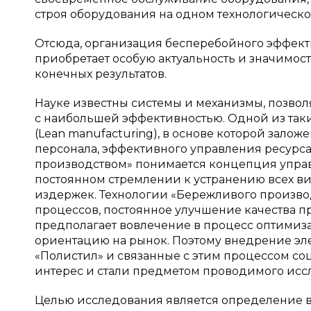
строя оборудования на одном технологическом
Отсюда, организация бесперебойного эффек
приобретает особую актуальность и значимос
конечных результатов.
Науке известны системы и механизмы, позво
с наибольшей эффективностью. Одной из таки
(Lean manufacturing), в основе которой зал
персонала, эффективного управления ресурс
производством» понимается концепция упра
постоянном стремлении к устранению всех ви
издержек. Технологии «Бережливого произв
процессов, постоянное улучшение качества 
предполагает вовлечение в процесс оптимиз
ориентацию на рынок. Поэтому внедрение эл
«Полистил» и связанные с этим процессом с
интерес и стали предметом проводимого исс
Целью исследования является определение 