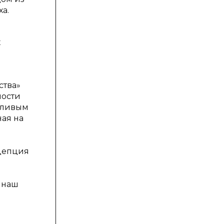
а.
х
а
ства»
ности
жливым
ая на
нцепция
 наш