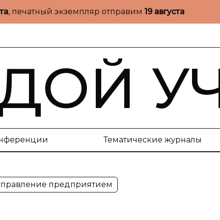
ста
, печатный экземпляр отправим
19 августа
ДОЙ У
нференции
Тематические журналы
 управление предприятием