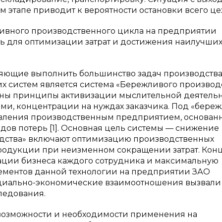
 этапе приводит к вероятности остановки всего цех
тивного производственного цикла на предприятии
ть для оптимизации затрат и достижения наилучши
ляющие выполнить большинство задач производств
х систем является система «Бережливого производ
ожены принципы активизации мыслительной деятель
ами, концентрации на нуждах заказчика. Под «бере
вления производственным предприятием, основанн
дов потерь [1]. Основная цель системы — снижение
одства» включают оптимизацию производственных
продукции при неизменном сокращении затрат. Ко
ации бизнеса каждого сотрудника и максимальную
ементов данной технологии на предприятии ЗАО
оциально-экономические взаимоотношения вызвали
ледования.
возможности и необходимости применения на