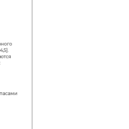
в
вного
,5].
аются
:
апасами