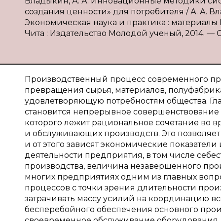
Владыкин, А. А. Инновационные методики сис
создания ценности» для потребителя / А. А. Вл
Экономическая наука и практика : материалы III 
Чита : Издательство Молодой ученый, 2014. — С. 1
Производственный процесс современного пр
превращения сырья, материалов, полуфабрика
удовлетворяющую потребностям общества. Гл
становится непрерывное совершенствование «
которого лежит рациональное сочетание во в
и обслуживающих производств. Это позволяет
и от этого зависят экономические показатели
деятельности предприятия, в том числе себе
производства, величина незавершенного произ
многих предприятиях одним из главных вопр
процессов с точки зрения длительности прои
затрачивать массу усилий на координацию в
бесперебойного обеспечения основного произ
своевременное обслуживание оборудования, 