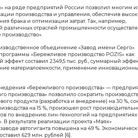
g» на ряде предприятий России позволил многим и
зации производства и управления, обеспечив высо
ия брака и оптимизации затрат. Так, например,
ий различных отраслей промышленности осуществл
 производство».
оизводственное объединение «Завод имени Серго»
ия программы «Бережливое производство POZIS» как
ффект составил 2349,5 тыс. руб., суммарный эффек
ение материалоемкости, применение инновационн
недрения «бережливого производства» — предпри
го производства» позволило сократить производс
вого продукта (разработка и внедрение) на 30 %, со
оизводства на 15 %, произошел рост производительн
ктов по внедрению лин-технологий на предприятиях
». В результате реализации проекта «Маяк»
заводе автогиганта повышена на 49 %. Экономичес
ставил 629 млн. рублей [6].