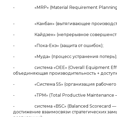
- «MRP» (Material Requirement Planning —
- «Канбан» (вытягивающее производств
- Кайдзен» (непрерывное совершенств
- «Пока-Екэ» (защита от ошибок);
- «Муда» (процесс устранения потерь)
- система «OEE» (Overall Equipment Effi
объединяющая производительность + доступно
- «Система 5S» (организация рабочего мес
- «ТРМ» (Total Productive Maintenance — 
- система «BSC» (Balanced Scorecard — си
достижение взаимосвязи стратегических зам