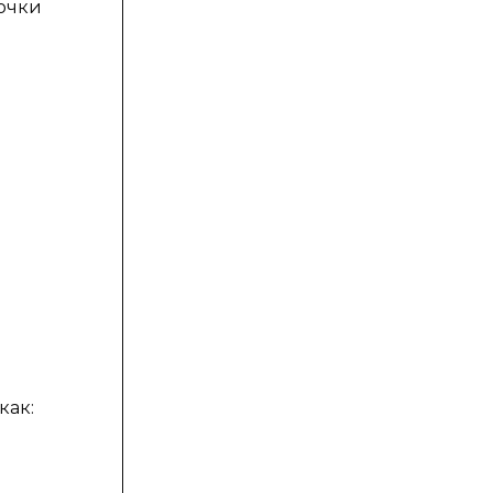
очки
как: