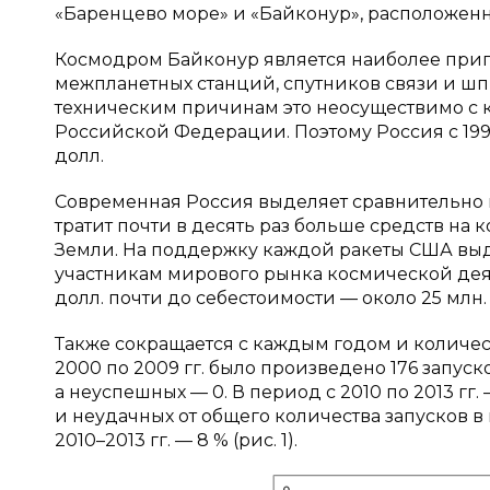
«Баренцево море» и «Байконур», расположенн
Космодром Байконур является наиболее приг
межпланетных станций, спутников связи и шп
техническим причинам это неосуществимо с 
Российской Федерации. Поэтому Россия с 1994
долл.
Современная Россия выделяет сравнительно 
тратит почти в десять раз больше средств на
Земли. На поддержку каждой ракеты США выде
участникам мирового рынка космической деят
долл. почти до себестоимости — около 25 млн.
Также сокращается с каждым годом и количест
2000 по 2009 гг. было произведено 176 запуско
а неуспешных — 0. В период с 2010 по 2013 гг
и неудачных от общего количества запусков в пе
2010–2013 гг. — 8 % (рис. 1).