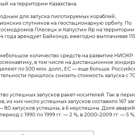
ый на территории Казахстана.
одным для запуска пилотируемых кораблей,
ионских спутников на геостационарную орбиту. По
космодромов Плесецк и Капустин Яр на территории
 года арендует Байконур, ежегодно выплачивая 115
небольшое количество средств на развитие НИОКР
 космонавтику, в том числе на дистанционное зонди
ляют по 500 млн. долл., ЕС — еще больше. Россий
ельности пришлось снизить стоимость запуска с 70
во успешных запусков ракет-носителей. Так в пери
в, из них число успешных запусков составило 167 за
. — 80 запусков успешны, а 6 неуспешны. Доля авари
риод с 1990 по 1999 гг. — 2 %, в 2000–2009 гг. — 5 %,