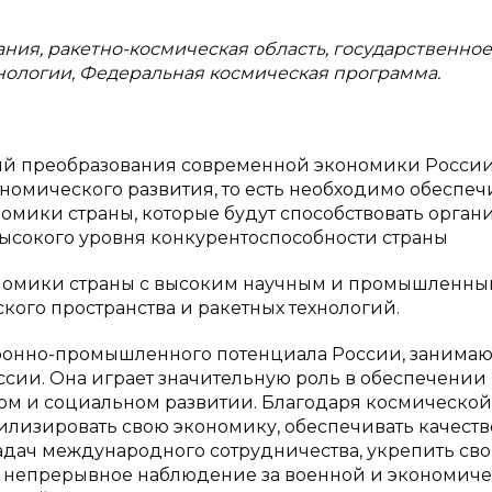
ия, ракетно-космическая область, государственное
нологии, Федеральная космическая программа.
ий преобразования современной экономики Росси
номического развития, то есть необходимо обеспеч
омики страны, которые будут способствовать орган
ысокого уровня конкурентоспособности страны
ономики страны с высоким научным и промышленн
кого пространства и ракетных технологий.
боронно-промышленного потенциала России, занима
ссии. Она играет значительную роль в обеспечении
ном и социальном развитии. Благодаря космической
илизировать свою экономику, обеспечивать качест
адач международного сотрудничества, укрепить св
и непрерывное наблюдение за военной и экономич