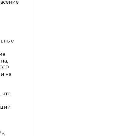
пасение
льные
ие
на,
СССР
ки на
 что
ации
»,