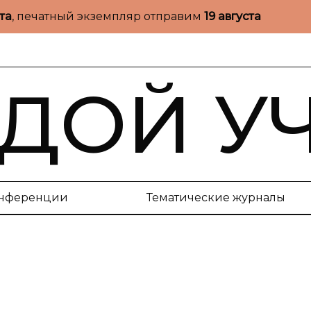
ста
, печатный экземпляр отправим
19 августа
ДОЙ У
нференции
Тематические журналы