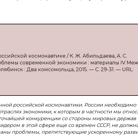
сийской космонавтике / К. Ж. Абильдаева, А. С.
Проблемы современной экономики : материалы IV Ме
Челябинск : Два комсомольца, 2015. — С. 29-31. — URL:
нной российской космонавтики. России необходимо
раслях экономики, к которым в частности мы отно
сточайшей конкуренции со стороны мировых держав
идером в этой сфере еще со времен СССР, не должна
ваны проблемы, препятствующие ускоренному разв