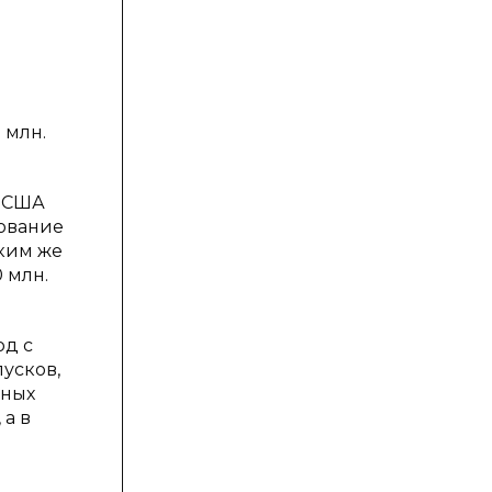
 млн.
. США
рование
ским же
 млн.
од с
пусков,
йных
 а в