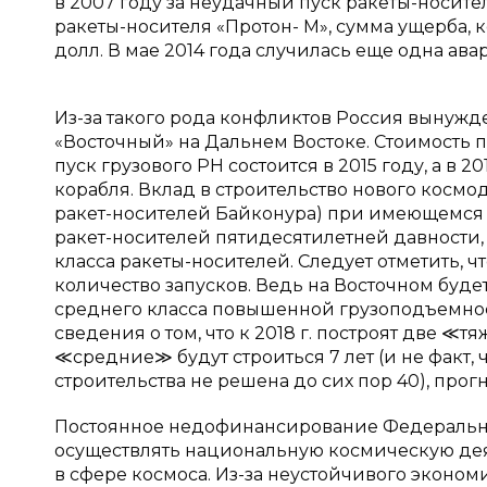
в 2007 году за неудачный пуск ракеты-носите
ракеты-носителя «Протон- М», сумма ущерба, 
долл. В мае 2014 года случилась еще одна ава
Из-за такого рода конфликтов Россия вынужд
«Восточный» на Дальнем Востоке. Стоимость п
пуск грузового РН состоится в 2015 году, а в
корабля. Вклад в строительство нового кос
ракет-носителей Байконура) при имеющемся 
ракет-носителей пятидесятилетней давности, п
класса ракеты-носителей. Следует отметить, 
количество запусков. Ведь на Восточном буд
среднего класса повышенной грузоподъемности 
сведения о том, что к 2018 г. построят две ≪
≪средние≫ будут строиться 7 лет (и не факт, 
строительства не решена до сих пор 40), прог
Постоянное недофинансирование Федеральн
осуществлять национальную космическую дея
в сфере космоса. Из-за неустойчивого эконо