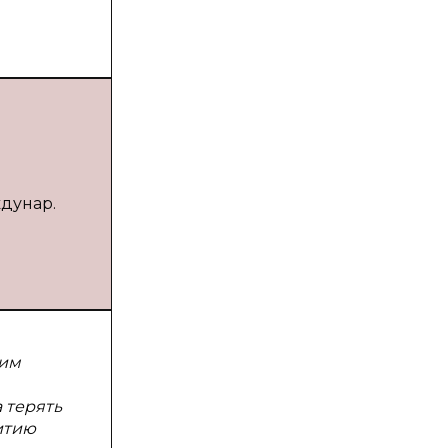
ждунар.
сим
 терять
итию