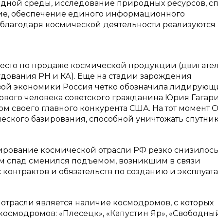
одной среды, исследование природных ресурсов, с
ние, обеспечение единого информационного
е благодаря космической деятельности реализуются
есто по продаже космической продукции (двигате
удования РН и КА). Еще на стадии зарождения
овой экономики Россия четко обозначила лидирующ
ервого человека советского гражданина Юрия Гагари
том своего главного конкурента США. На тот момент 
еского базирования, способной уничтожать спутни
рование космической отрасли РФ резко снизилось,
ем спад сменился подъемом, возникшим в связи
контрактов и обязательств по созданию и эксплуат
трасли является наличие космодромов, с которых
 космодромов: «Плесецк», «Капустин Яр», «Свободный