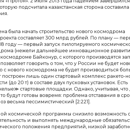
ля «Протон». 2 июля 2013 года падением завершился
которую подсчитала казахстанская сторона составила
рия.
ена была начать строительство нового космодрома
роекта составляет 300 млрд рублей. По плану — пе
 2018 году — первый запуск пилотируемого космическ
модрома (нежели дальнейшее инновационное развит
космодроме Байконур, с которого производятся за
озволяет говорить о том, что у России не будет нов
что с нового космодрома не будет производиться бо
ет построен лишь один стартовый комплекс ракето-н
(до 20 т) в составе двух пусковых установок. Есть
тяжелые≫ стартовые площадки. Однако, учитывая, что
что будут готовы вовремя: проблема отставания в сро
ноз весьма пессимистический [2:221].
ой космической программы снизило возможность 
тельность и выполнять международные обязательс
мического положения предприятий, низкой заработ