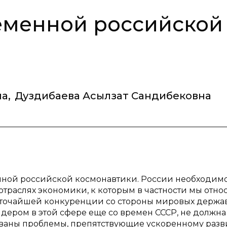
еменной российской
на
,
Дуздибаева Асылзат Сандибековна
нной российской космонавтики. России необходим
траслях экономики, к которым в частности мы отно
есточайшей конкуренции со стороны мировых держав
дером в этой сфере еще со времен СССР, не должна
ованы проблемы, препятствующие ускоренному раз