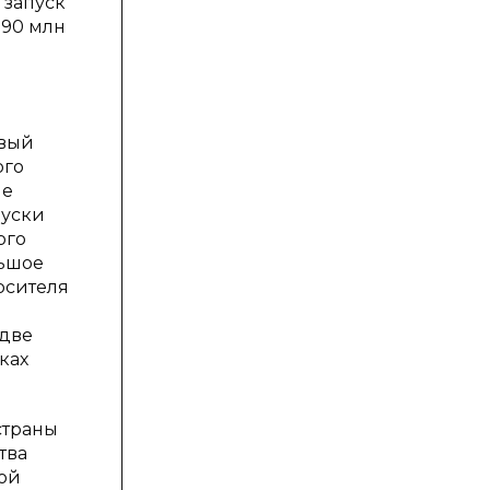
 запуск
 90 млн
рвый
ого
ие
пуски
ого
льшое
осителя
 две
ках
страны
тва
ной