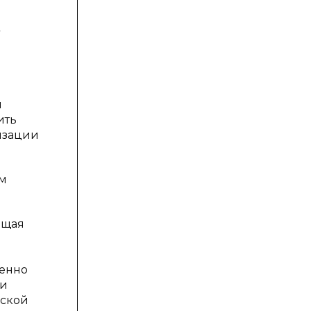
и
ить
изации
ым
ющая
венно
ои
еской