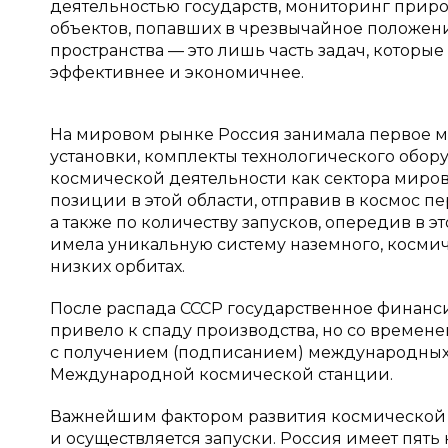
деятельностью государств, мониторинг прир
объектов, попавших в чрезвычайное положе
пространства — это лишь часть задач, которы
эффективнее и экономичнее.
На мировом рынке Россия занимала первое м
установки, комплекты технологического обор
космической деятельности как сектора мир
позиции в этой области, отправив в космос п
а также по количеству запусков, опередив в э
имела уникальную систему наземного, космич
низких орбитах.
После распада СССР государственное финанси
привело к спаду производства, но со времен
с получением (подписанием) международных 
Международной космической станции.
Важнейшим фактором развития космической о
и осуществляется запуски. Россия имеет пять