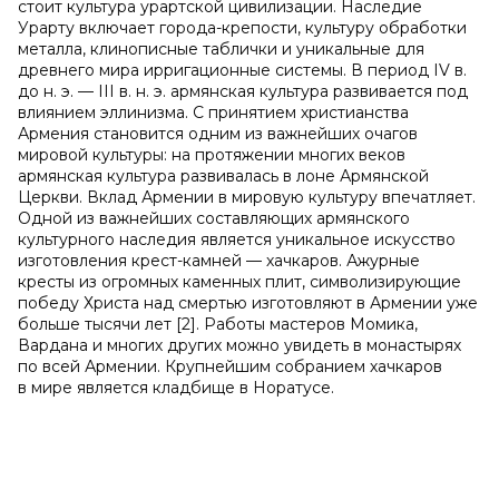
стоит культура урартской цивилизации. Наследие
Урарту включает города-крепости, культуру обработки
металла, клинописные таблички и уникальные для
древнего мира ирригационные системы. В период IV в.
до н. э. — III в. н. э. армянская культура развивается под
влиянием эллинизма. С принятием христианства
Армения становится одним из важнейших очагов
мировой культуры: на протяжении многих веков
армянская культура развивалась в лоне Армянской
Церкви. Вклад Армении в мировую культуру впечатляет.
Одной из важнейших составляющих армянского
культурного наследия является уникальное искусство
изготовления крест-камней — хачкаров. Ажурные
кресты из огромных каменных плит, символизирующие
победу Христа над смертью изготовляют в Армении уже
больше тысячи лет [2]. Работы мастеров Момика,
Вардана и многих других можно увидеть в монастырях
по всей Армении. Крупнейшим собранием хачкаров
в мире является кладбище в Норатусе.