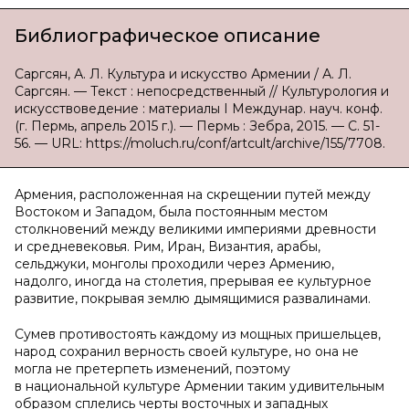
Библиографическое описание
Саргсян, А. Л. Культура и искусство Армении / А. Л.
Саргсян. — Текст : непосредственный // Культурология и
искусствоведение : материалы I Междунар. науч. конф.
(г. Пермь, апрель 2015 г.). — Пермь : Зебра, 2015. — С. 51-
56. — URL: https://moluch.ru/conf/artcult/archive/155/7708.
Армения, расположенная на скрещении путей между
Востоком и Западом, была постоянным местом
столкновений между великими империями древности
и средневековья. Рим, Иран, Византия, арабы,
сельджуки, монголы проходили через Армению,
надолго, иногда на столетия, прерывая ее культурное
развитие, покрывая землю дымящимися развалинами.
Сумев противостоять каждому из мощных пришельцев,
народ сохранил верность своей культуре, но она не
могла не претерпеть изменений, поэтому
в национальной культуре Армении таким удивительным
образом сплелись черты восточных и западных