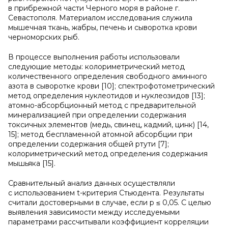
в прибрежной части Черного моря в районе г.
Севастополя. Материалом исследования служила
мышечная ткань, жабры, печень и сыворотка крови
черноморских рыб.
В процессе выполнения работы использовали
следующие методы: колориметрический метод
количественного определения свободного аминного
азота в сыворотке крови [10]; спектрофотометрический
метод определения нуклеотидов и нуклеозидов [13];
атомно-абсорбционный метод с предварительной
минерализацией при определении содержания
токсичных элементов (медь, свинец, кадмий, цинк) [14,
15]; метод беспламенной атомной абсорбции при
определении содержания общей ртути [7];
колориметрический метод определения содержания
мышьяка [15].
Сравнительный анализ данных осуществляли
с использованием t-критерия Стьюдента. Результаты
считали достоверными в случае, если р ≤ 0,05. С целью
выявления зависимости между исследуемыми
параметрами рассчитывали коэффициент корреляции