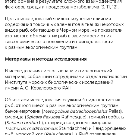
этого обмена в результате сложного взаимодействия
факторов среды и процессов метаболизма [3, 11, 12].
Целью исследований явилось изучение влияния
содержания токсичных элементов в тканях некоторых
видов рыб, обитающих в Черном море, на показатели
азотистого обмена этих рыб в зависимости от их
таксономического положения и принадлежности
к разным экологическим группам.
Материалы и методы исследования
В исследованиях использовали ихтиологический
материал, собранный сотрудниками отдела ихтиологии
Института морских биологических исследований
имени А. О. Ковалевского РАН.
Объектами исследования служили 4 вида костистых
рыб, относящиеся к разным экологическим группам:
бычок-мартовик (
Mesogobius batrachocephalus
Pallas),
смарида (
Spicara flexuosa
Rafinesque), темный горбыль
(
Sciaena umbra
L), ставрида средиземноморская
Trachurus mediterraneus
Staindachner) и 1 вид хрящевых
рыб: морской кот (
Raja
clavata
L.). Рыб отлавливали