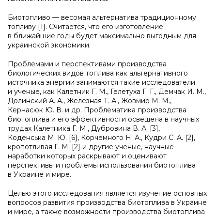
Биотопливо — весомая альтернатива традиционному
топливу [1]. Считается, что его изготовление
в ближайшие годы будет максимально выгодным для
украинской экономики.
Проблемами и перспективами производства
биологических видов топлива как альтернативного
источника энергии занимаются такие исследователи
и ученые, как Калетник Г. М., Гелетуха Г. Г., Демчак И. М.,
Долинский А. А., Железная Т. А., Жовмир М. М.,
Кернасюк Ю. В. и др. Проблематика производства
биотоплива и его эффективности освещена в научных
трудах Калетника Г. М., Дубровина В. А. [3],
Коденська М. Ю. [6], Корчемного Н. А., Кудри С. А. [2],
кропотливая Г. М. [2] и другие ученые, научные
наработки которых раскрывают и оценивают
перспективы и проблемы использования биотоплива
в Украине и мире.
Целью этого исследования является изучение основных
вопросов развития производства биотоплива в Украине
и мире, а также возможности производства биотоплива