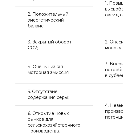
1. Повышенно
высвобожден
2. Положительный
оксида азота;
энергетический
баланс;
3. Закрытый оборот
2. Опасность
СО2;
монокультуры;
3. Высокая
4. Очень низкая
потребность
моторная эмиссия;
в субвенциям;
5. Отсутствие
содержания серы;
4. Невысокий
производстве
6. Открытие новых
потенциал.
рынков для
сельскохозяйственного
производства.