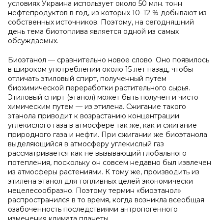
условиях Украина использует около 50 млн. тонн
нефтепродуктов в год, из которых 10–12 % добывают из
собственных источников. Поэтому, на сегодняшний
день тема биотоплива является одной из самых
обсуждаемых.
Биоэтанол — сравнительно новое слово. Оно появилось
в широком употреблении около 15 лет назад, чтобы
отличать этиловый спирт, полученный путем
биохимической переработки растительного сырья.
Этиловый спирт (этанол) может быть получен и чисто
химическим путем — из этилена. Сжигание такого
этанола приводит к возрастанию концентрации
углекислого газа в атмосфере так же, как и сжигание
природного газа и нефти. При сжигании же биоэтанола
выделяющийся в атмосферу углекислый газ
рассматривается как не вызывающий глобального
потепления, поскольку он совсем недавно был извлечен
из атмосферы растениями. К тому же, производить из
этилена этанол для топливных целей экономически
нецелесообразно. Поэтому термин «биоэтанол»
распространился в то время, когда возникла всеобщая
озабоченность последствиями антропогенного
изменения климата планеты.